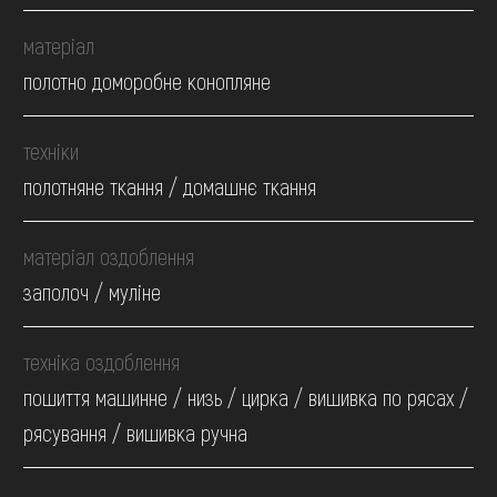
матеріал
полотно доморобне конопляне
техніки
полотняне ткання / домашнє ткання
матеріал оздоблення
заполоч / муліне
техніка оздоблення
пошиття машинне / низь / цирка / вишивка по рясах /
рясування / вишивка ручна