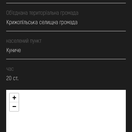
Об’єднана територіальна громада
Крижопільська селищна громада
населений пункт
Куниче
час
20 ст.
+
−