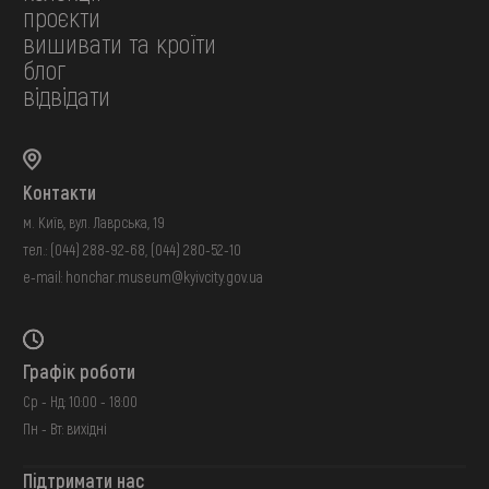
проєкти
вишивати та кроїти
блог
відвідати
Контакти
м. Київ, вул. Лаврська, 19
тел.:
(044) 288-92-68
,
(044) 280-52-10
e-mail:
honchar.museum@kyivcity.gov.ua
Графік роботи
Ср - Нд: 10:00 - 18:00
Пн - Вт: вихідні
Підтримати нас