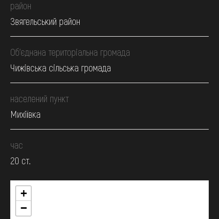
район
Звягельський район
Об’єднана територіальна громада
Чижівська сільська громада
населений пункт
Михіївка
час
20 ст.
+
−