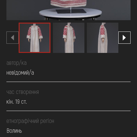
автор/ка
невідомий/а
час створення
кін. 19 ст.
етнографічний регіон
Волинь