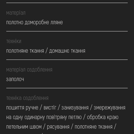
матеріал
полотно доморобне лляне
техніки
полотняне ткання / домашнє ткання
матеріал оздоблення
заполоч
техніка оздоблення
пошиття ручне / вистіг / занизування / змережування
на одну одинарну повітряну петлю / обробка краю
петельним швом / рясування / полотняне ткання /