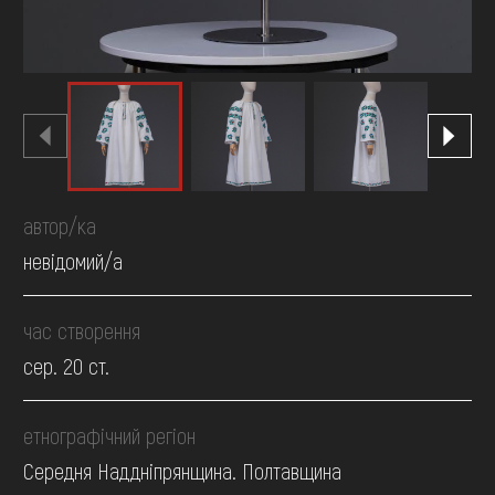
автор/ка
невідомий/а
час створення
сер. 20 ст.
етнографічний регіон
Середня Наддніпрянщина. Полтавщина