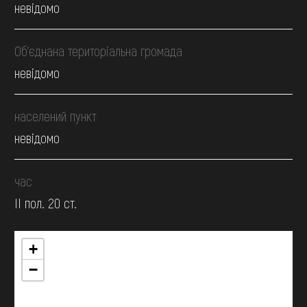
невідомо
Об’єднана територіальна громада
невідомо
населений пункт
невідомо
час
II пол. 20 ст.
+
−