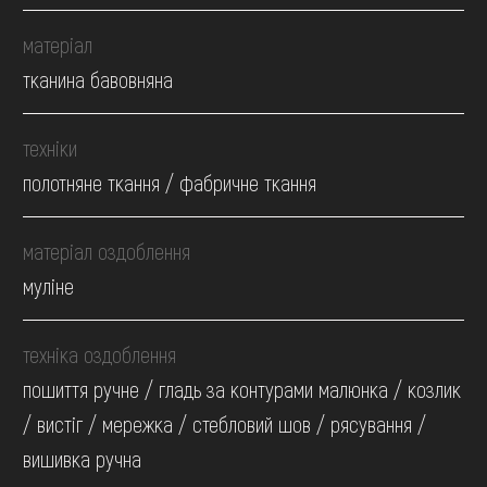
матеріал
тканина бавовняна
техніки
полотняне ткання / фабричне ткання
матеріал оздоблення
муліне
техніка оздоблення
пошиття ручне / гладь за контурами малюнка / козлик
/ вистіг / мережка / стебловий шов / рясування /
вишивка ручна