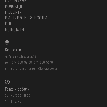
колекції
проєкти
вишивати та кроїти
блог
відвідати
Контакти
м. Київ, вул. Лаврська, 19
тел.:
(044) 288-92-68
,
(044) 280-52-10
e-mail:
honchar.museum@kyivcity.gov.ua
Графік роботи
Ср - Нд: 10:00 - 18:00
Пн - Вт: вихідні