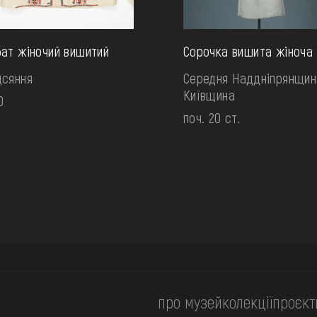
ат жіночий вишитий
Сорочка вишита жіноча
дсяння
Середня Наддніпрянщин
Київщина
0
поч. 20 ст.
про музей
колекції
проєкт