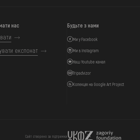
мати нас
Будьте з нами
вати
Ми у Facebook
увати експонат
Ми в Instagram
Наш Youtube канал
Tripadvizor
Колекція на Google Art Project
ИЦЯ
ПІДТРИМАТИ
Сайт створено за підтримки: