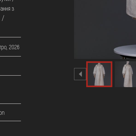
вання з
 /
тро, 2026
on