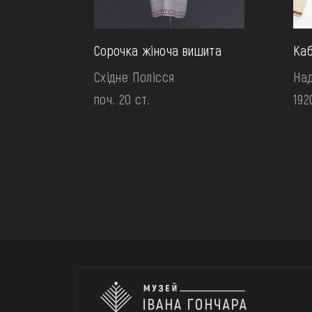
Сорочка жіноча вишита
Каб
Східне Полісся
На
поч. 20 ст.
192