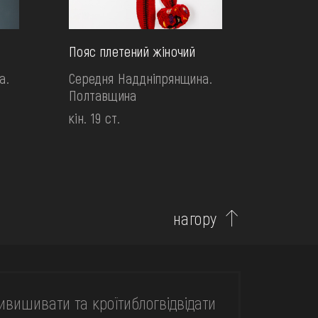
Пояс плетений жіночий
а.
Середня Наддніпрянщина.
Полтавщина
кін. 19 ст.
нагору
и
вишивати та кроїти
блог
відвідати