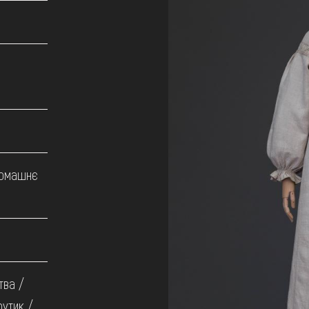
домашнє
тва /
рутик /