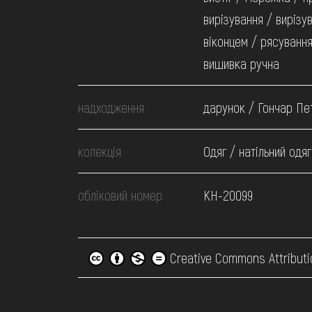
вирізування / вирізу
віконцем / рясування
вишивка ручна
надходження
дарунок / Гончар Пе
колекція
Одяг / натільний одяг
обліковий номер
КН-20099
Creative Commons Attributi