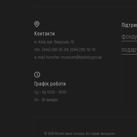
Підтри
Контакти
фонду
м. Київ, вул. Лаврська, 19
подар
тел.:
(044) 288-92-68
,
(044) 280-52-10
e-mail:
honchar.museum@kyivcity.gov.ua
Графік роботи
Ср - Нд: 10:00 - 18:00
Пн - Вт: вихідні
FAQ
ОНЛАЙН-КРАМН
© 2026 Музей Івана Гончара. Всі права захищено.