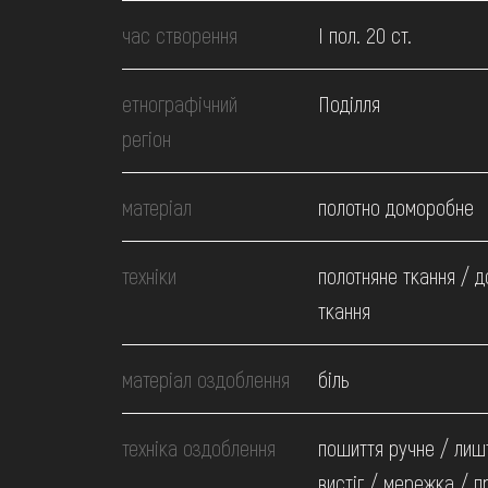
МЕДІА
час створення
І пол. 20 ст.
ВІДВІДАТИ
етнографічний
Поділля
регіон
НАВЧИТИСЯ
матеріал
полотно доморобне
ПОСЛУГИ
техніки
полотняне ткання / 
ткання
матеріал оздоблення
біль
техніка оздоблення
пошиття ручне / лиш
вистіг / мережка / п