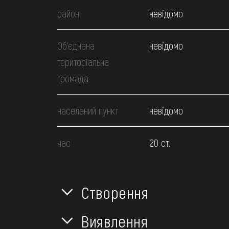
район
невідомо
Об’єднана
невідомо
територіальна
громада
населений пункт
невідомо
час
20 ст.
Створення
Виявлення