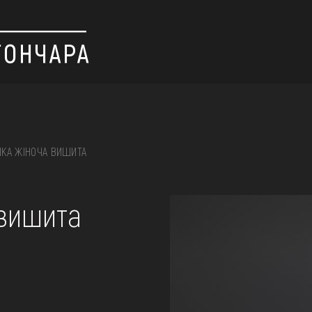
КА ЖІНОЧА ВИШИТА
 вишивка, скриня, ...
 вишита
ІЇ