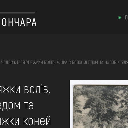
П
ЧОЛОВІК БІЛЯ УПРЯЖКИ ВОЛІВ, ЖІНКА З ВЕЛОСИПЕДОМ ТА ЧОЛОВІК БІ
 вишивка, скриня, ...
яжки волів,
едом та
ІЇ
ряжки коней