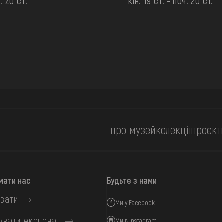
. 20 ст.
кін. 19 ст. - поч. 20 ст.
про музей
колекції
проєкт
мати нас
Будьте з нами
вати
Ми у Facebook
увати експонат
Ми в Instagram