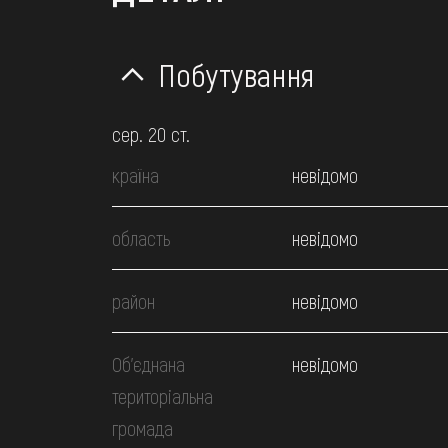
Побутування
сер. 20 ст.
країна
невідомо
область
невідомо
район
невідомо
Об’єднана
невідомо
територіальна
громада