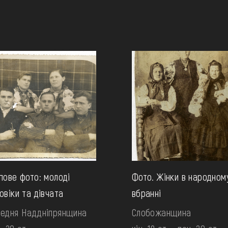
пове фото: молоді
Фото. Жінки в народном
овіки та дівчата
вбранні
едня Наддніпрянщина
Слобожанщина