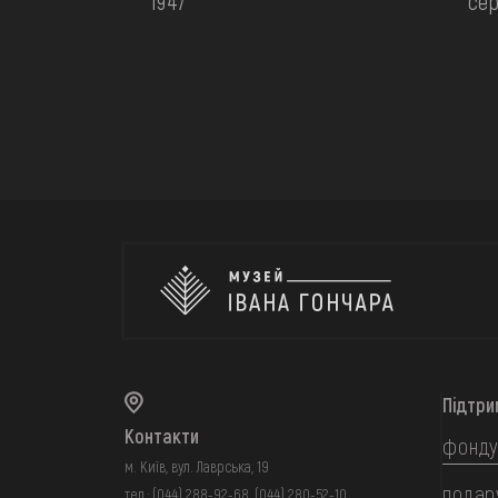
1947
сер
Підтри
Контакти
фонду
м. Київ, вул. Лаврська, 19
подар
тел.:
(044) 288-92-68
,
(044) 280-52-10