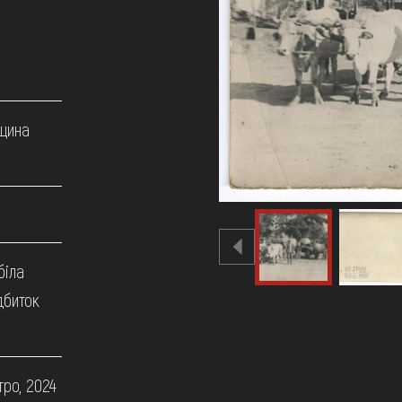
щина
біла
дбиток
тро, 2024