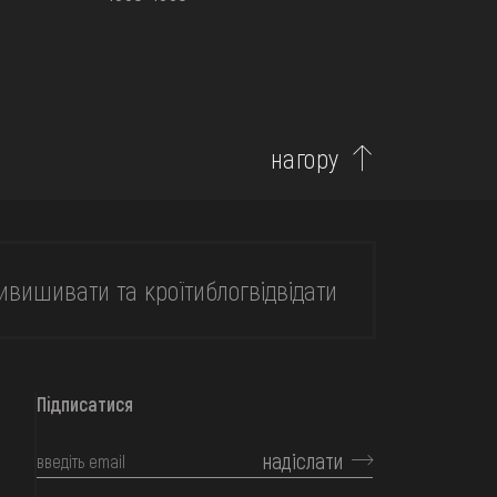
нагору
и
вишивати та кроїти
блог
відвідати
Підписатися
надіслати