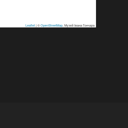
Leaflet
| ©
OpenStreetMap
, Музей Івана Гончара