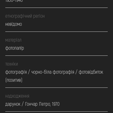
етнографічний регіон
невідомо
матеріал
фотопапір
техніки
фотографія / чорно-біла фотографія / фотовідбиток
(позитив)
надходження
дарунок / Гончар Петро, 1970