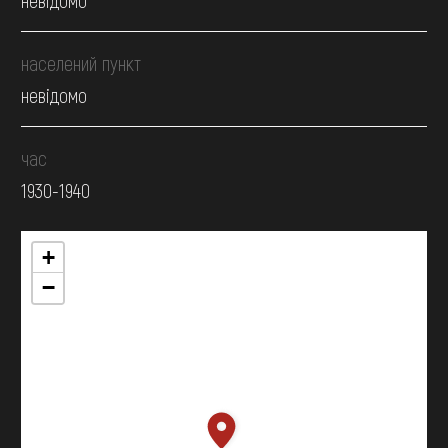
населений пункт
невідомо
час
1930-1940
+
−