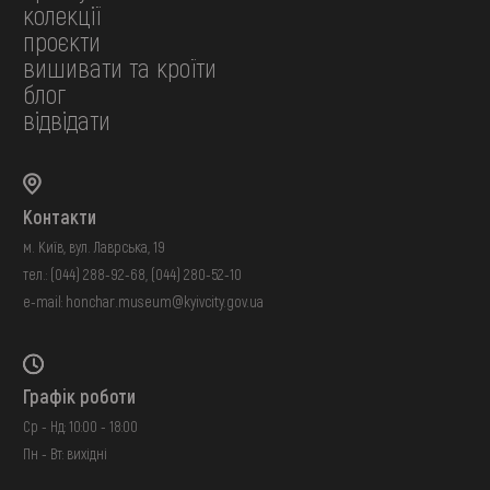
колекції
проєкти
вишивати та кроїти
блог
відвідати
Контакти
м. Київ, вул. Лаврська, 19
тел.:
(044) 288-92-68
,
(044) 280-52-10
e-mail:
honchar.museum@kyivcity.gov.ua
Графік роботи
Ср - Нд: 10:00 - 18:00
Пн - Вт: вихідні