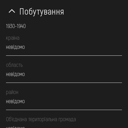
Побутування
1930-1940
країна
невідомо
область
невідомо
район
невідомо
Об’єднана територіальна громада
невідомо