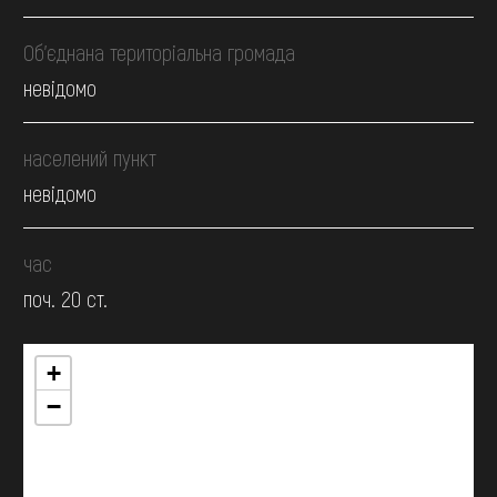
Об’єднана територіальна громада
невідомо
населений пункт
невідомо
час
поч. 20 ст.
+
−