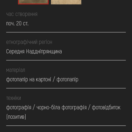
час створення
поч. 20 ст.
етнографічний регіон
Середня Наддніпрянщина
матеріал
фотопапір на картоні / фотопапір
техніки
фотографія / чорно-біла фотографія / фотовідбиток
(позитив)