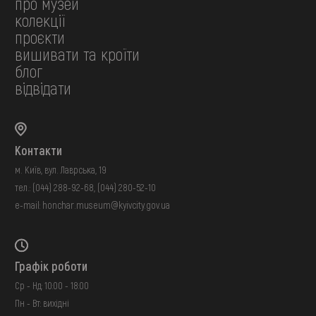
про музей
колекції
проєкти
вишивати та кроїти
блог
відвідати
Контакти
м. Київ, вул. Лаврська, 19
тел.:
(044) 288-92-68
,
(044) 280-52-10
e-mail:
honchar.museum@kyivcity.gov.ua
Графік роботи
Ср - Нд: 10:00 - 18:00
Пн - Вт: вихідні