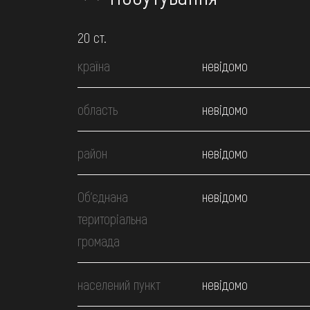
20 ст.
країна
невідомо
область
невідомо
район
невідомо
Об’єднана
невідомо
територіальна
громада
населений пункт
невідомо