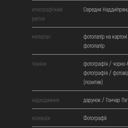
МЕДІА
етнографічний
Середня Наддніпрян
регіон
ВІДВІДАТИ
матеріал
фотопапір на картоні
НАВЧИТИСЯ
фотопапір
техніки
ПОСЛУГИ
фотографія / чорно-
фотографія / фотові
(позитив)
надходження
дарунок / Гончар Пет
колекція
Фотографії