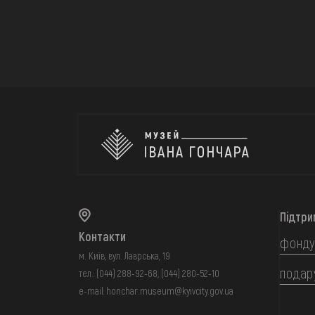
Підтри
Контакти
фонду
м. Київ, вул. Лаврська, 19
подар
тел.:
(044) 288-92-68
,
(044) 280-52-10
e-mail:
honchar.museum@kyivcity.gov.ua