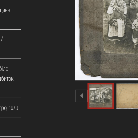
щина
 /
біла
дбиток
ро, 1970