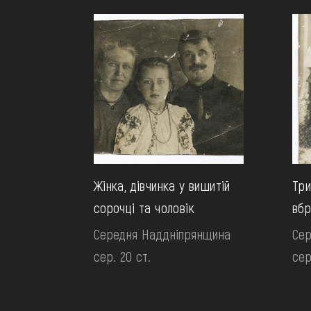
Жінка, дівчинка у вишитій
Три
сорочці та чоловік
вбр
Середня Наддніпрянщина
Сер
сер. 20 ст.
сер