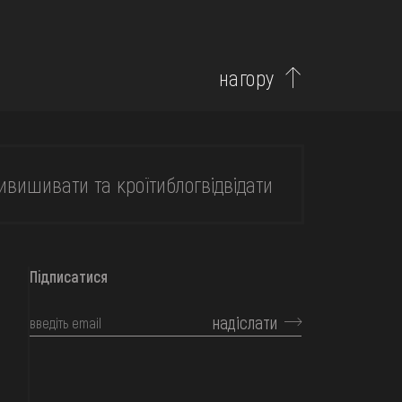
нагору
и
вишивати та кроїти
блог
відвідати
Підписатися
надіслати