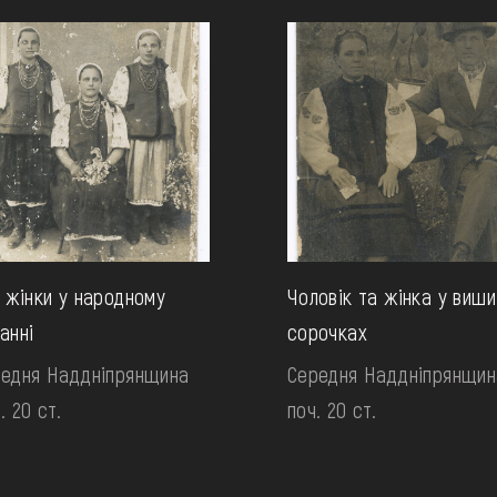
 жінки у народному
Чоловік та жінка у виши
анні
сорочках
едня Наддніпрянщина
Середня Наддніпрянщин
. 20 ст.
поч. 20 ст.