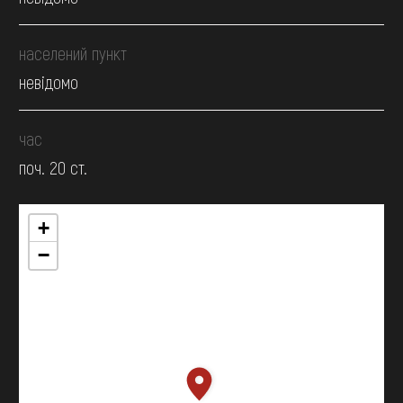
населений пункт
невідомо
час
поч. 20 ст.
+
−