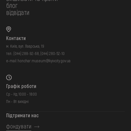
блог
відвідати
Контакти
м. Київ, вул. Лаврська, 19
тел.:
(044) 288-92-68
,
(044) 280-52-10
e-mail:
honchar.museum@kyivcity.gov.ua
Графік роботи
Ср - Нд: 10:00 - 18:00
Пн - Вт: вихідні
Підтримати нас
фондувати