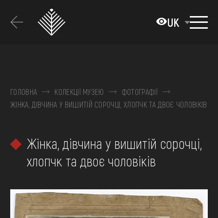
Перейти
до
UK
основного
вмісту
ПРО МУЗЕЙ
КОЛЕКЦІЇ
ГОЛОВНА
КОЛЕКЦІЇ МУЗЕЮ
ФОТОГРАФІЇ
ЖІНКА, ДІВЧИНА У ВИШИТІЙ СОРОЧЦІ, ХЛОПЧК ТА ДВОЄ ЧОЛОВІКІВ
ВИСТАВКИ ТА ПОДІЇ
МЕДІА
Жінка, дівчина у вишитій сорочці,
ВІДВІДАТИ
хлопчк та двоє чоловіків
НАВЧИТИСЯ
ПОСЛУГИ