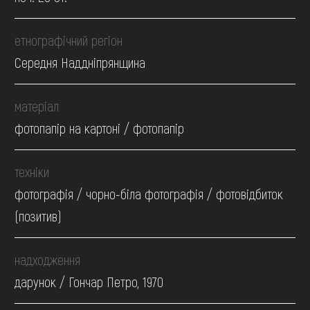
етнографічний регіон
Середня Наддніпрянщина
матеріал
фотопапір на картоні / фотопапір
техніки
фотографія / чорно-біла фотографія / фотовідбиток
(позитив)
надходження
дарунок / Гончар Петро, 1970