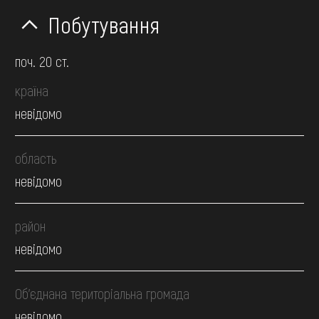
Побутування
поч. 20 ст.
країна
невідомо
область
невідомо
район
невідомо
Об’єднана територіальна громада
невідомо