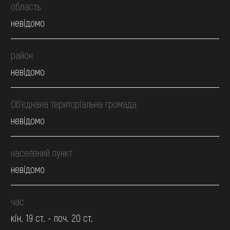
область
невідомо
район
невідомо
Об’єднана територіальна громада
невідомо
населений пункт
невідомо
час
кін. 19 ст. - поч. 20 ст.