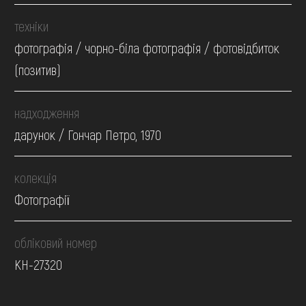
техніки
фотографія / чорно-біла фотографія / фотовідбиток
(позитив)
надходження
дарунок / Гончар Петро, 1970
колекція
Фотографії
обліковий номер
КН-27320