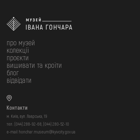
про музей
колекції
проєкти
вишивати та кроїти
блог
відвідати
Контакти
м. Київ, вул. Лаврська, 19
тел.:
(044) 288-92-68
,
(044) 280-52-10
e-mail:
honchar.museum@kyivcity.gov.ua