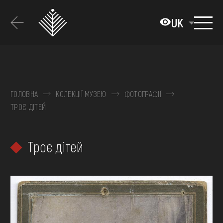
Перейти
до
UK
основного
вмісту
ПРО МУЗЕЙ
КОЛЕКЦІЇ
ГОЛОВНА
КОЛЕКЦІЇ МУЗЕЮ
ФОТОГРАФІЇ
ТРОЄ ДІТЕЙ
ВИСТАВКИ ТА ПОДІЇ
МЕДІА
Троє дітей
ВІДВІДАТИ
НАВЧИТИСЯ
ПОСЛУГИ