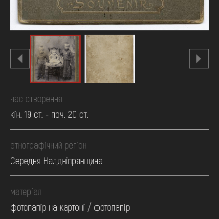
час створення
кін. 19 ст. - поч. 20 ст.
етнографічний регіон
Середня Наддніпрянщина
матеріал
фотопапір на картоні / фотопапір