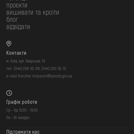
проєкти
вишивати та кроїти
блог
відвідати
Контакти
м. Київ, вул. Лаврська, 19
тел.:
(044) 288-92-68
,
(044) 280-52-10
e-mail:
honchar.museum@kyivcity.gov.ua
Графік роботи
Ср - Нд: 10:00 - 18:00
Пн - Вт: вихідні
Підтримати нас