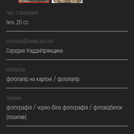
час створення
поч. 20 ст.
етнографічний регіон
Середня Наддніпрянщина
матеріал
фотопапір на картоні / фотопапір
техніки
фотографія / чорно-біла фотографія / фотовідбиток
(позитив)