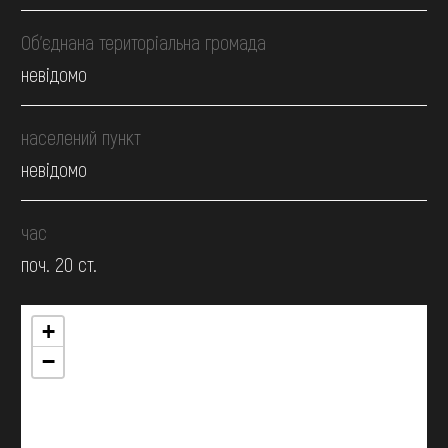
Об’єднана територіальна громада
невідомо
населений пункт
невідомо
час
поч. 20 ст.
+
−