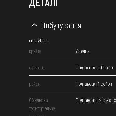
ДЕТАЛІ
Побутування
поч. 20 ст.
країна
Україна
область
Полтавська область
район
Полтавський район
Об’єднана
Полтавська міська г
територіальна