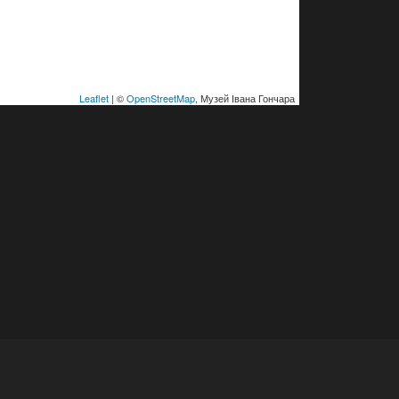
Leaflet
| ©
OpenStreetMap
, Музей Івана Гончара