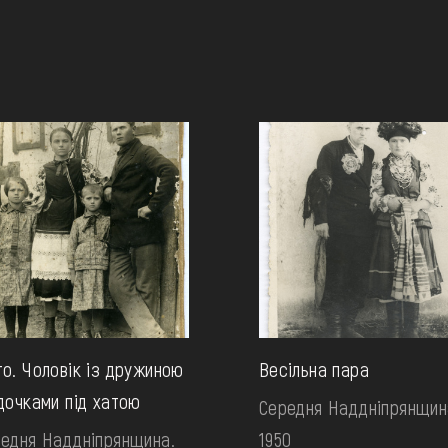
о. Чоловік із дружиною
Весільна пара
дочками під хатою
Середня Наддніпрянщин
едня Наддніпрянщина.
1950