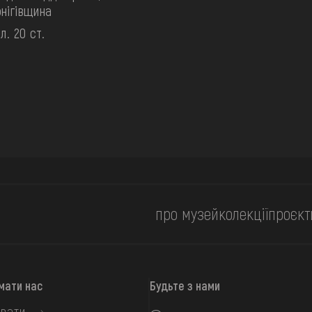
нігівщина
ол. 20 ст.
про музей
колекції
проєкт
мати нас
Будьте з нами
вати