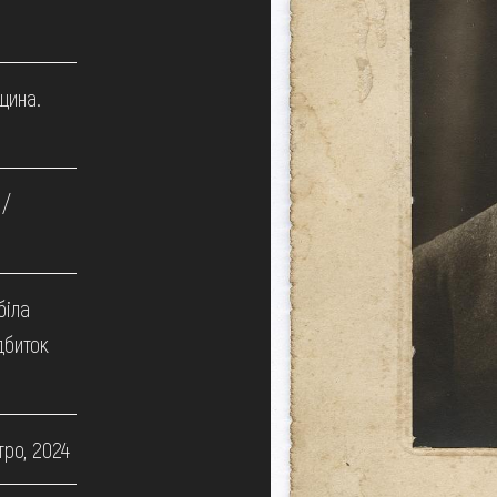
щина.
 /
біла
дбиток
тро, 2024