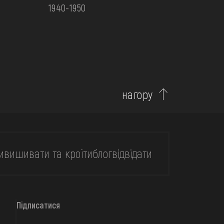
1940-1950
нагору
и
вишивати та кроїти
блог
відвідати
Підписатися