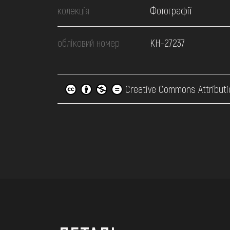
колекція
Фотографії
обліковий номер
КН-27237
Creative Commons Attributi