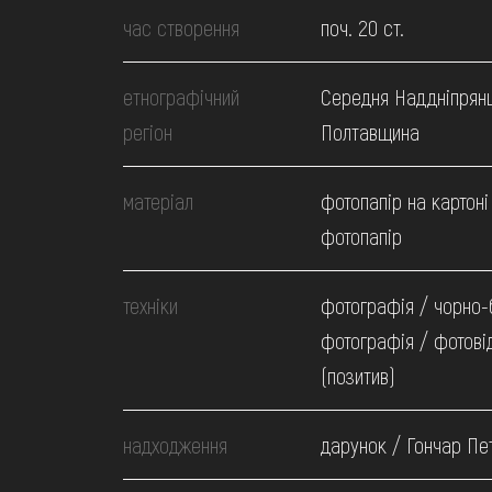
МЕДІА
час створення
поч. 20 ст.
ВІДВІДАТИ
етнографічний
Середня Наддніпрян
регіон
Полтавщина
НАВЧИТИСЯ
матеріал
фотопапір на картоні
фотопапір
ПОСЛУГИ
техніки
фотографія / чорно-
фотографія / фотові
(позитив)
надходження
дарунок / Гончар Пе