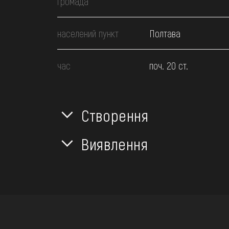
громада
населений пункт
Полтава
час
поч. 20 ст.
Створення
Виявлення