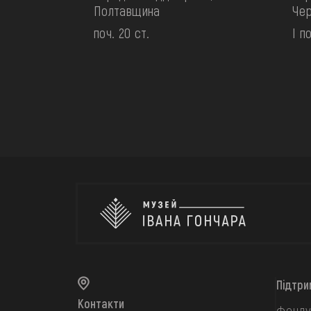
Полтавщина
Чер
поч. 20 ст.
І п
Підтри
Контакти
фонду