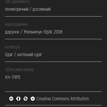
тип орнаменту
геометричний / рослинний
надходження
дарунок / Мельничук Юрій, 2008
колекція
Одяг / натільний одяг
обліковий номер
КН-17815
Creative Commons Attribution