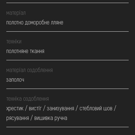
матеріал
полотно доморобне лляне
техніки
полотняне ткання
матеріал оздоблення
заполоч
техніка оздоблення
хрестик / вистіг / занизування / стебловий шов /
рясування / вишивка ручна