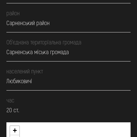
район
Сарненський район
Об’єднана територіальна громада
Сарненська міська громада
населений пункт
Любиковичі
час
20 ст.
+