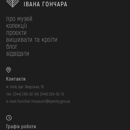
про музей
колекції
проєкти
вишивати та кроїти
блог
відвідати
Контакти
м. Київ, вул. Лаврська, 19
тел.:
(044) 288-92-68
,
(044) 280-52-10
e-mail:
honchar.museum@kyivcity.gov.ua
Графік роботи