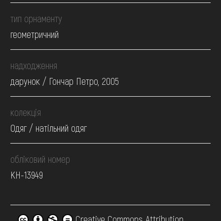
тип орнаменту
геометричний
надходження
дарунок / Гончар Петро, 2005
колекція
Одяг / натільний одяг
обліковий номер
КН-13949
Creative Commons Attribution