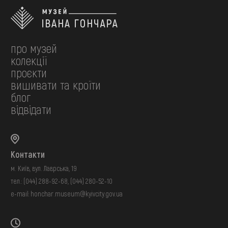
про музей
колекції
проєкти
вишивати та кроїти
блог
відвідати
Контакти
м. Київ, вул. Лаврська, 19
тел.:
(044) 288-92-68
,
(044) 280-52-10
e-mail:
honchar.museum@kyivcity.gov.ua