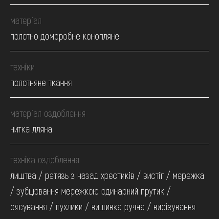
матеріал
полотно доморобне конопляне
техніки
полотняне ткання
матеріал оздоблення
нитка лляна
техніка оздоблення
лиштва / ретязь з назад хрестиків / вистіг / мережка
/ зубцювання мережкою одинарний прутик /
рясування / пухлики / вишивка ручна / вирізування