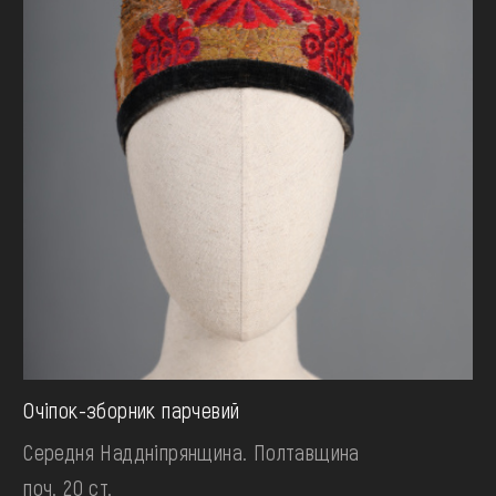
Очіпок-зборник парчевий
Середня Наддніпрянщина. Полтавщина
поч. 20 ст.