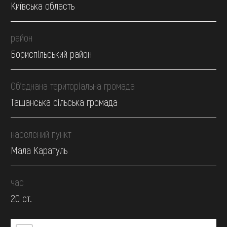
Київська область
район
Бориспільський район
Об’єднана територіальна громада
Ташанська сільська громада
населений пункт
Мала Каратуль
час
20 ст.