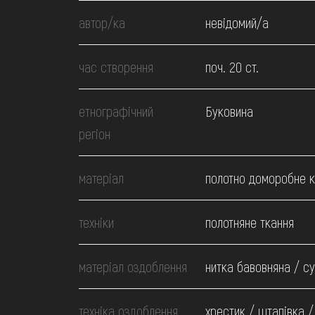
МЕДІА
автор/ка
невідомий/а
ВІДВІДАТИ
час створення
поч. 20 ст.
НАВЧИТИСЯ
етнографічний
Буковина
регіон
ПОСЛУГИ
матеріал
полотно доморобне 
техніки
полотняне ткання
матеріал оздоблення
нитка бавовняна / су
техніка оздоблення
хрестик / штапівка /