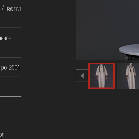
 / настил
инно-
тро, 2004
on