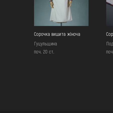
Сорочка вишита жіноча
Сор
Гуцульщина
Под
поч. 20 ст.
поч