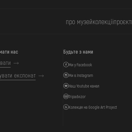
про музей
колекції
проєкт
мати нас
Будьте з нами
вати
Ми у Facebook
увати експонат
Ми в Instagram
Наш Youtube канал
Tripadvizor
Колекція на Google Art Project