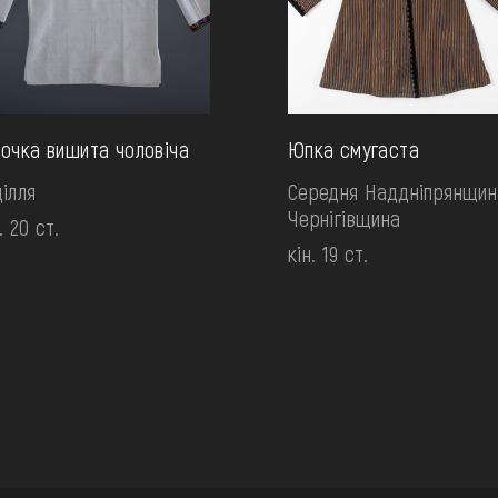
очка вишита чоловіча
Юпка смугаста
ілля
Середня Наддніпрянщин
Чернігівщина
. 20 ст.
кін. 19 ст.