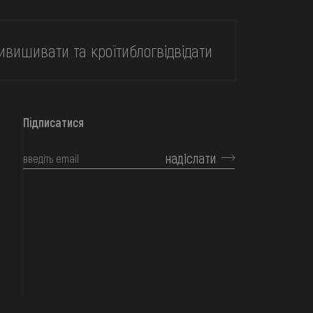
и
вишивати та кроїти
блог
відвідати
Підписатися
надіслати