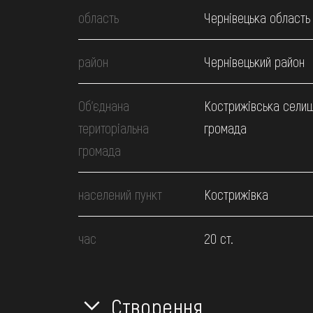
область
Чернівецька область
район
Чернівецький район
Об’єднана
Кострижівська сели
територіальна
громада
громада
населений пункт
Кострижівка
час
20 ст.
Створення