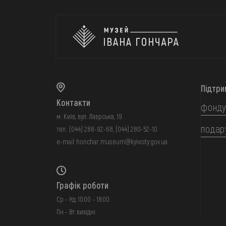
Підтри
Контакти
фонду
м. Київ, вул. Лаврська, 19
подар
тел.:
(044) 288-92-68
,
(044) 280-52-10
e-mail:
honchar.museum@kyivcity.gov.ua
Графік роботи
Ср - Нд: 10:00 - 18:00
Пн - Вт: вихідні