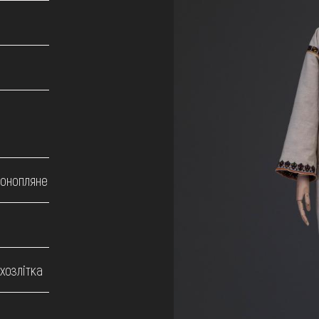
конопляне
хозлітка