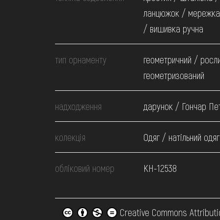
ланцюжок / мережка
/ вишивка ручна
тип орнаменту
геометричний / росл
геометризований
надходження
дарунок / Гончар Пе
колекція
Одяг / натільний одяг
обліковий номер
КН-12538
Creative Commons Attributi