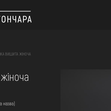
КА ВИШИТА ЖІНОЧА
 вишивка, скриня, ...
 жіноча
ІЇ
на назва)