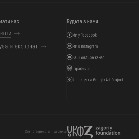
мати нас
Будьте з нами
вати
Ми у Facebook
увати експонат
Ми в Instagram
Наш Youtube канал
Tripadvizor
Колекція на Google Art Project
ИЦЯ
ПІДТРИМАТИ
Сайт створено за підтримки: