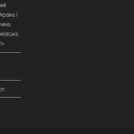
ний
країна і
чина:
нківська,
і»
on