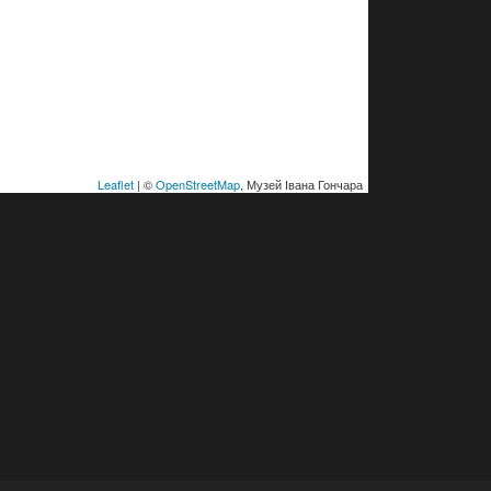
Leaflet
| ©
OpenStreetMap
, Музей Івана Гончара