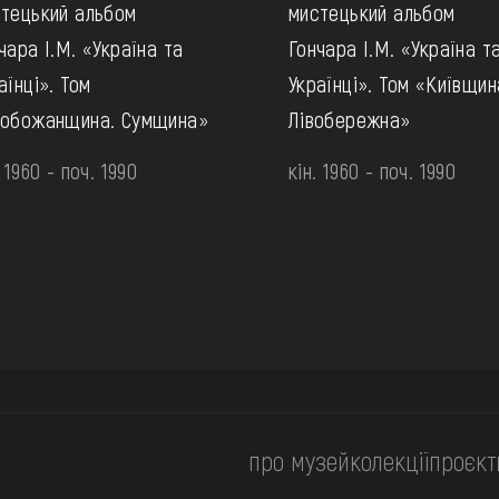
тецький альбом
мистецький альбом
чара І.М. «Україна та
Гончара І.М. «Україна т
аїнці». Том
Українці». Том «Київщин
лобожанщина. Сумщина»
Лівобережна»
. 1960 - поч. 1990
кін. 1960 - поч. 1990
про музей
колекції
проєкт