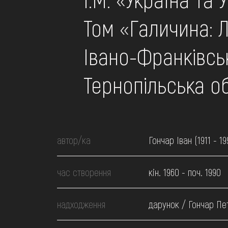
МЕДІА
Том «Галичина: Л
ВІДВІДАТИ
Івано-Франківсь
НАВЧИТИСЯ
Тернопільська о
ПОСЛУГИ
автор/ка
Гончар Іван (1911 - 19
час створення
кін. 1960 - поч. 1990
надходження
дарунок / Гончар Пе