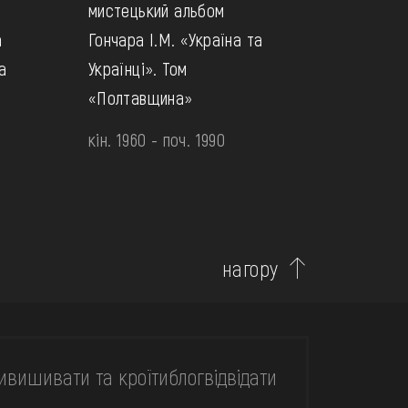
мистецький альбом
а
Гончара І.М. «Україна та
а
Українці». Том
«Полтавщина»
кін. 1960 - поч. 1990
нагору
и
вишивати та кроїти
блог
відвідати