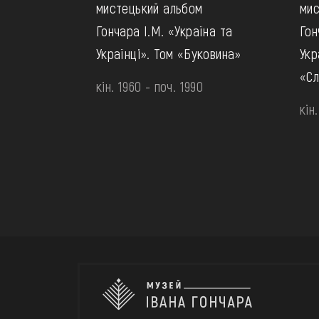
мистецький альбом
мис
Гончара І.М. «Україна та
Гон
Українці». Том «Буковина»
Укр
«С
кін. 1960 - поч. 1990
кін