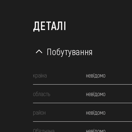
ДЕТАЛІ
Побутування
країна
невідомо
область
невідомо
район
невідомо
Об’єднана
невідомо