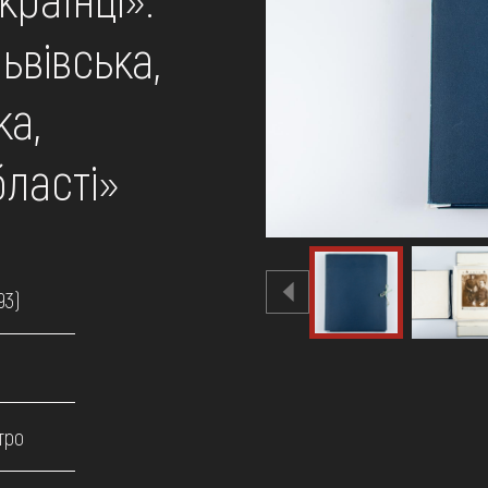
ьвівська,
ка,
бласті»
93)
тро