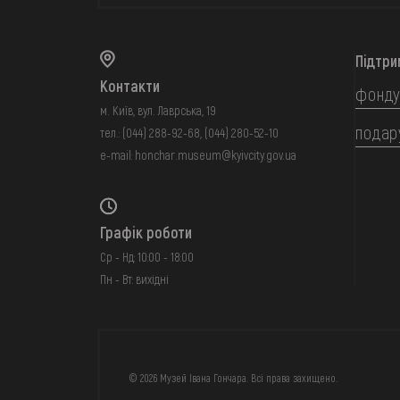
Підтри
Контакти
фонду
м. Київ, вул. Лаврська, 19
подар
тел.:
(044) 288-92-68
,
(044) 280-52-10
e-mail:
honchar.museum@kyivcity.gov.ua
Графік роботи
Ср - Нд: 10:00 - 18:00
Пн - Вт: вихідні
FAQ
ОНЛАЙН-КРАМН
© 2026 Музей Івана Гончара. Всі права захищено.