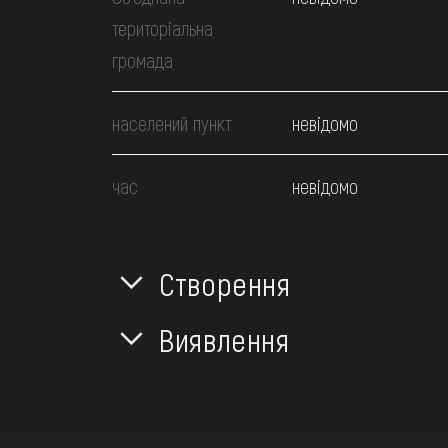
територіальна
громада
населений пункт
невідомо
час
невідомо
Створення
Виявлення