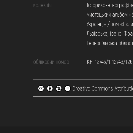
колекція
Історико-етнографіч
мистецький альбом «У
Українці» / том «Гали
Львівська, Івано-Фра
Тернопільська област
обліковий номер
КН-12743/1-12743/126
Creative Commons Attributi