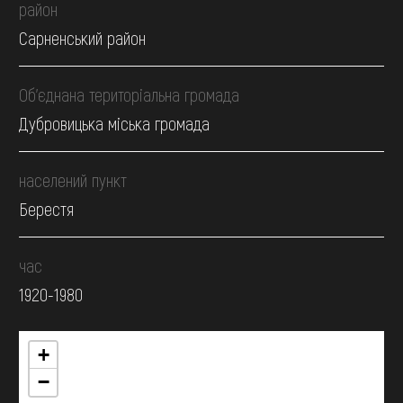
район
Сарненський район
Об’єднана територіальна громада
Дубровицька міська громада
населений пункт
Берестя
час
1920-1980
+
−