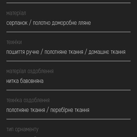
матеріал
серпанок / полотно доморобне лляне
техніки
пошиття ручне / полотняне ткання / домашнє ткання
матеріал оздоблення
нитка бавовняна
техніка оздоблення
полотняне ткання / перебірне ткання
тип орнаменту