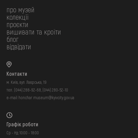
про музей
колекції
проєкти
вишивати та кроїти
блог
відвідати
Контакти
м. Київ, вул. Лаврська, 19
тел.:
(044) 288-92-68
,
(044) 280-52-10
e-mail:
honchar.museum@kyivcity.gov.ua
Графік роботи
Ср - Нд: 10:00 - 18:00