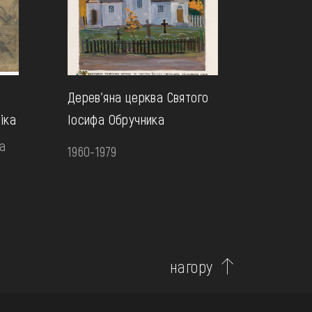
Дерев’яна церква Святого
іка
Іосифа Обручника
а
1960-1979
нагору