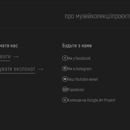
про музей
колекції
проєкт
мати нас
Будьте з нами
вати
Ми у Facebook
увати експонат
Ми в Instagram
Наш Youtube канал
Tripadvizor
Колекція на Google Art Project