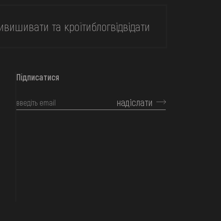
и
вишивати та кроїти
блог
відвідати
Підписатися
надіслати