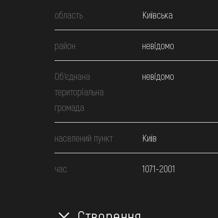
область
Київська
район
невідомо
Об’єднана
невідомо
територіальна
громада
населений пункт
Київ
час
1071-2001
Створення