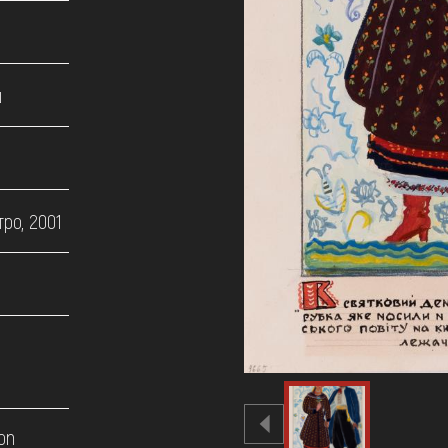
ш
ро, 2001
on