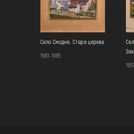
Село Смодне. Стара церква
Сел
Зак
1961-1965
195