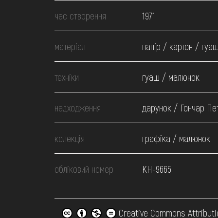
МЕДІА
час створення
1971
ВІДВІДАТИ
матеріал
папір / картон / гуа
НАВЧИТИСЯ
техніки
гуаш / малюнок
надходження
дарунок / Гончар Пет
ПОСЛУГИ
колекція
графіка / малюнок
обліковий номер
КН-9665
Creative Commons Attributi