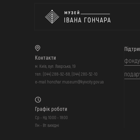
Підтри
Контакти
фонду
м. Київ, вул. Лаврська, 19
подар
тел.:
(044) 288-92-68
,
(044) 280-52-10
e-mail:
honchar.museum@kyivcity.gov.ua
Графік роботи
Ср - Нд: 10:00 - 18:00
Пн - Вт: вихідні