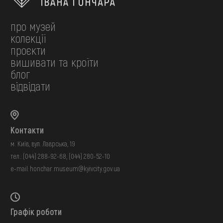
про музей
колекції
проєкти
вишивати та кроїти
блог
відвідати
Контакти
м. Київ, вул. Лаврська, 19
тел.:
(044) 288-92-68
,
(044) 280-52-10
e-mail:
honchar.museum@kyivcity.gov.ua
Графік роботи