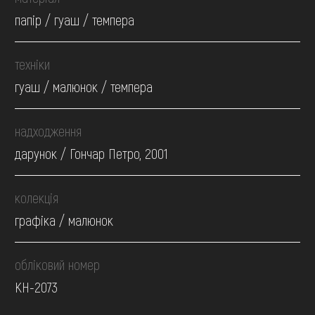
папір / гуаш / темпера
техніки
гуаш / малюнок / темпера
надходження
дарунок / Гончар Петро, 2001
колекція
графіка / малюнок
обліковий номер
КН-2073