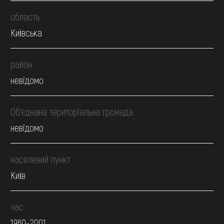
область
Київська
район
невідомо
Об’єднана територіальна громада
невідомо
населений пункт
Київ
час
1960-2001