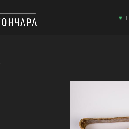
П
А
 вишивка, скриня, ...
ІЇ