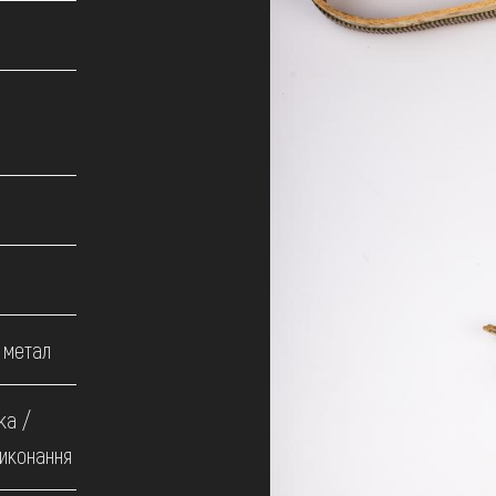
 метал
ка /
виконання