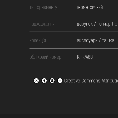
тип орнаменту
геометричний
надходження
дарунок / Гончар Пет
колекція
аксесуари / ташка
обліковий номер
КН-7488
Creative Commons Attributi