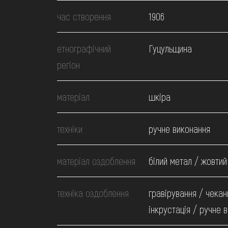
МЕДІА
час створення
1906
ВІДВІДАТИ
етнографічний
Гуцульщина
регіон
НАВЧИТИСЯ
матеріал
шкіра
ПОСЛУГИ
техніки
ручне виконання
матеріал оздоблення
білий метал / жовтий
техніка оздоблення
гравірування / чекан
інкрустація / ручне 