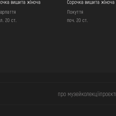
очка вишита жіноча
Сорочка вишита жіноча
арпаття
Покуття
ол. 20 ст.
поч. 20 ст.
про музей
колекції
проєкт