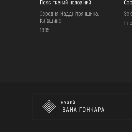
Пояс тканий чоловічий
Сор
Середня Наддніпрянщина.
Зак
Київщина
І п
1885