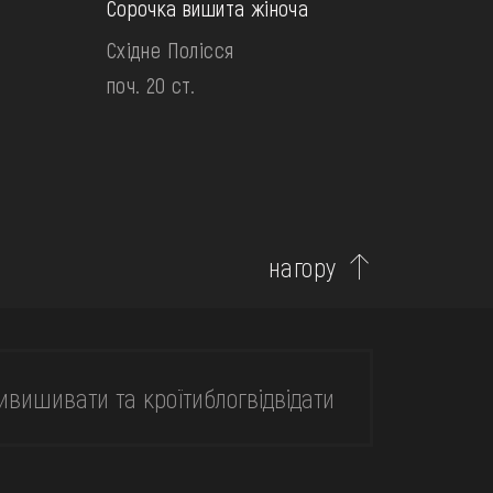
Сорочка вишита жіноча
Східне Полісся
поч. 20 ст.
нагору
и
вишивати та кроїти
блог
відвідати