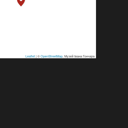
Leaflet
| ©
OpenStreetMap
, Музей Івана Гончара