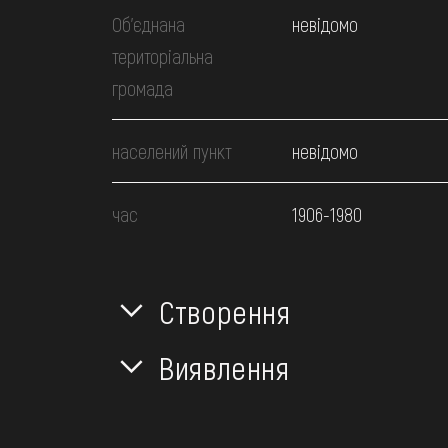
Об’єднана
невідомо
територіальна
громада
населений пункт
невідомо
час
1906-1980
Створення
Виявлення