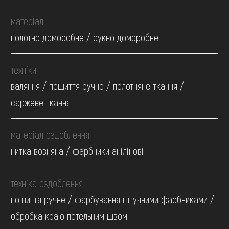
матеріал
полотно доморобне / сукно доморобне
техніки
валяння / пошиття ручне / полотняне ткання /
саржеве ткання
матеріал оздоблення
нитка вовняна / фарбники анілінові
техніка оздоблення
пошиття ручне / фарбування штучними фарбниками /
обробка краю петельним швом