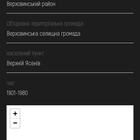
Верховинський район
Об’єднана територіальна громада
Верховинська селищна громада
населений пункт
Верхній Ясенів
час
1901-1980
+
−