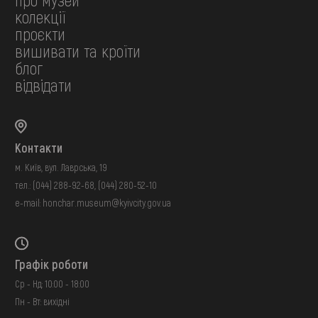
колекції
проєкти
вишивати та кроїти
блог
відвідати
Контакти
м. Київ, вул. Лаврська, 19
тел.:
(044) 288-92-68
,
(044) 280-52-10
e-mail:
honchar.museum@kyivcity.gov.ua
Графік роботи
Ср - Нд: 10:00 - 18:00
Пн - Вт: вихідні