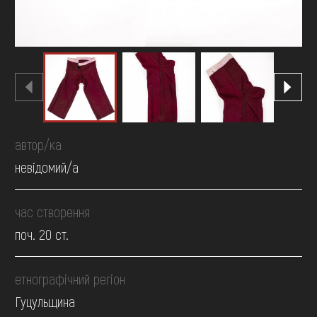
автор/ка
невідомий/а
час створення
поч. 20 ст.
етнографічний регіон
Гуцульщина