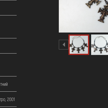
тний
ро, 2001