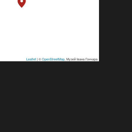
Leaflet
| ©
OpenStreetMap
, Музей Івана Гончара