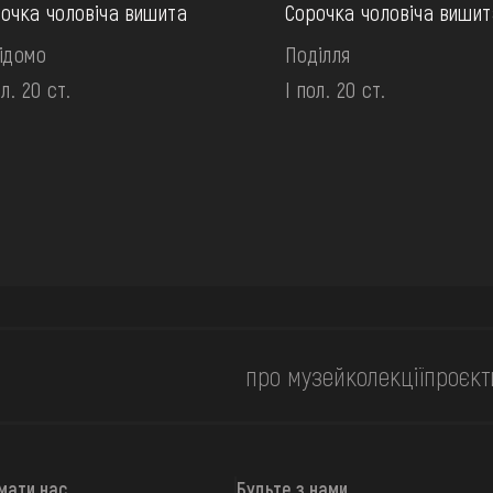
очка чоловіча вишита
Сорочка чоловіча вишит
ідомо
Поділля
ол. 20 ст.
І пол. 20 ст.
про музей
колекції
проєкт
мати нас
Будьте з нами