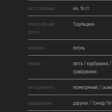
МЕДІА
час створення
кін. 19 ст.
ВІДВІДАТИ
етнографічний
Гуцульщина
регіон
НАВЧИТИСЯ
матеріал
латунь
ПОСЛУГИ
техніки
лиття / карбування /
гравірування
тип орнаменту
геометричний / cюже
надходження
дарунок / Гончар Пет