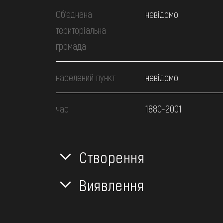
Об’єднана
невідомо
територіальна
громада
населений пункт
невідомо
час
1880-2001
Створення
Виявлення