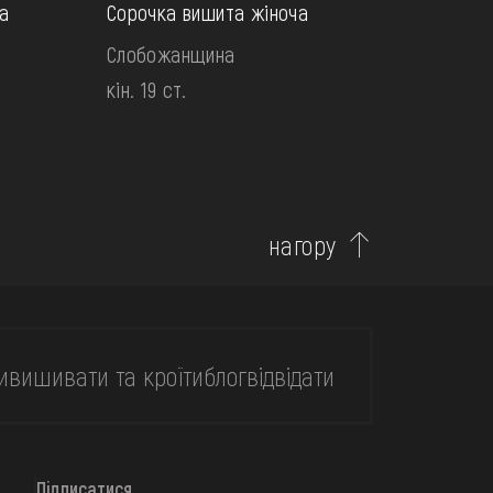
а
Сорочка вишита жіноча
Слобожанщина
кін. 19 ст.
нагору
и
вишивати та кроїти
блог
відвідати
Підписатися