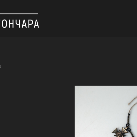
А
 вишивка, скриня, ...
ІЇ