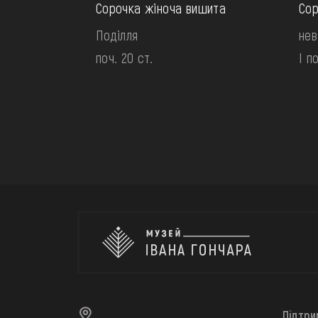
Сорочка жіноча вишита
Сор
Поділля
нев
поч. 20 ст.
І п
Підтри