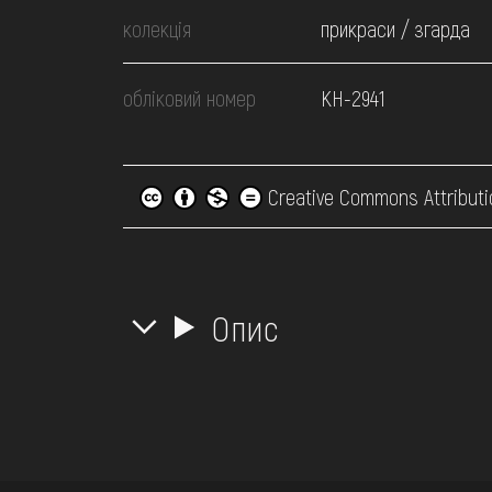
колекція
прикраси / згарда
обліковий номер
КН-2941
Creative Commons Attributi
Опис