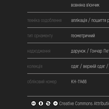
вовняна в'юнчик
техніка оздоблення
аплікація / пошиття 
тип орнаменту
геометричний
надходження
дарунок / Гончар Пе
колекція
одяг / верхній одяг 
обліковий номер
КН-11466
Creative Commons Attributi