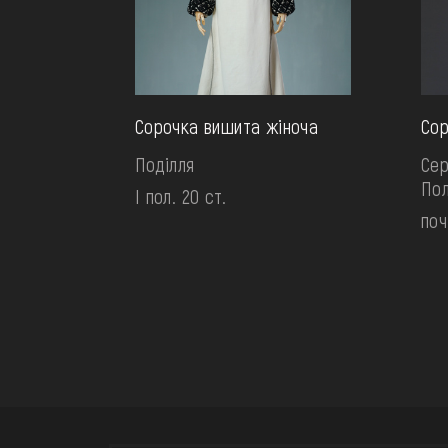
Сорочка вишита жіноча
Сор
Поділля
Сер
По
І пол. 20 ст.
поч