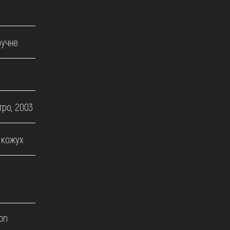
ручне
тро, 2003
/ кожух
on