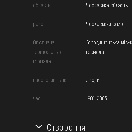
область
Черкаська область
район
Черкаський район
Об’єднана
Городищенська місь
територіальна
громада
громада
населений пункт
Дирдин
час
1901-2003
Створення