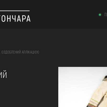
П
 ОЗДОБЛЕНИЙ АПЛІКАЦІЄЮ
 вишивка, скриня, ...
ий
ІЇ