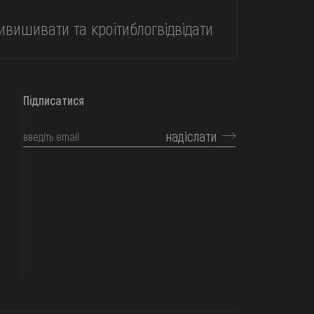
и
вишивати та кроїти
блог
відвідати
Підписатися
надіслати