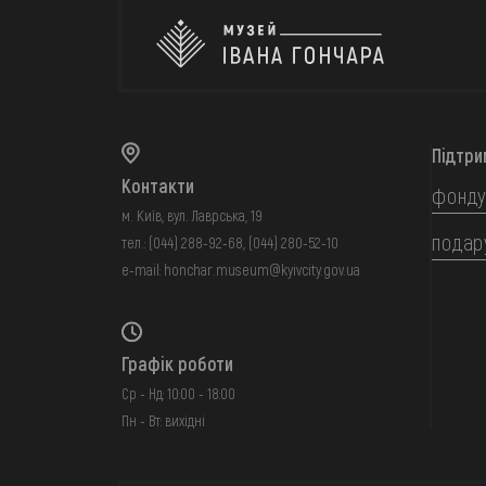
Підтри
Контакти
фонду
м. Київ, вул. Лаврська, 19
подар
тел.:
(044) 288-92-68
,
(044) 280-52-10
e-mail:
honchar.museum@kyivcity.gov.ua
Графік роботи
Ср - Нд: 10:00 - 18:00
Пн - Вт: вихідні