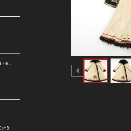
щина.
сьма