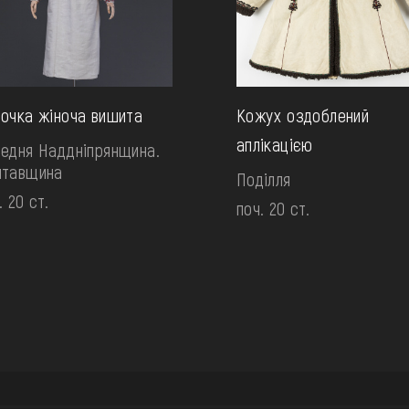
очка жіноча вишита
Кожух оздоблений
аплікацією
едня Наддніпрянщина.
лтавщина
Поділля
. 20 ст.
поч. 20 ст.