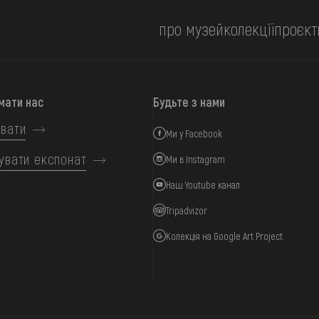
про музей
колекції
проєкт
мати нас
Будьте з нами
вати
Ми у Facebook
увати експонат
Ми в Instagram
Наш Youtube канал
Tripadvizor
Колекція на Google Art Project