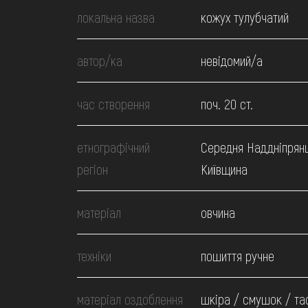
МЕДІА
локальна назва
кожух тулубчатий
ВІДВІДАТИ
автор/ка
невідомий/а
НАВЧИТИСЯ
час створення
поч. 20 ст.
етнографічний
Середня Наддніпрян
ПОСЛУГИ
регіон
Київщина
матеріал
овчина
техніки
пошиття ручне
матеріал оздоблення
шкіра / смушок / та