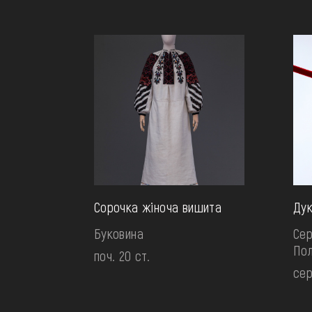
Сорочка жіноча вишита
Дук
Буковина
Сер
По
поч. 20 ст.
сер