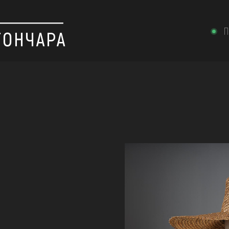
П
Ь
 вишивка, скриня, ...
ІЇ