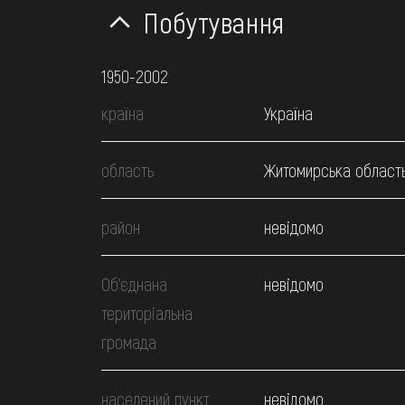
Побутування
1950-2002
країна
Україна
область
Житомирська област
район
невідомо
Об’єднана
невідомо
територіальна
громада
населений пункт
невідомо