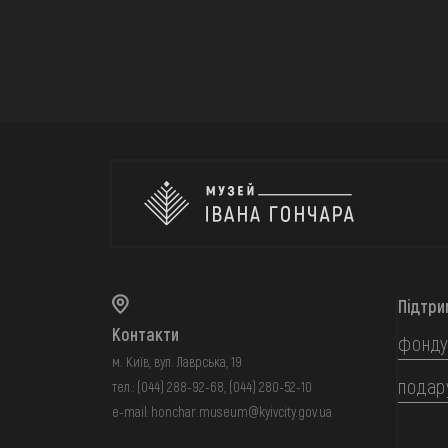
Підтри
Контакти
фонду
м. Київ, вул. Лаврська, 19
подар
тел.:
(044) 288-92-68
,
(044) 280-52-10
e-mail:
honchar.museum@kyivcity.gov.ua