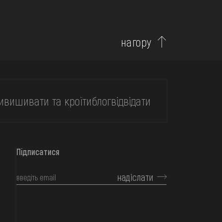
нагору
и
вишивати та кроїти
блог
відвідати
Підписатися
надіслати