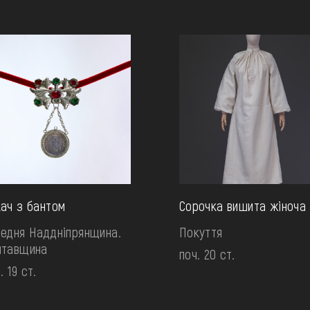
ач з бантом
Сорочка вишита жіноча
едня Наддніпрянщина.
Покуття
лтавщина
поч. 20 ст.
. 19 ст.