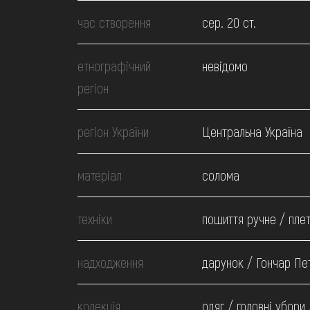
МЕДІА
час створення
сер. 20 ст.
ВІДВІДАТИ
етнографічний
невідомо
регіон
НАВЧИТИСЯ
регіон України
Центральна Україна
ПОСЛУГИ
матеріал
солома
техніки
пошиття ручне / пле
надходження
дарунок / Гончар Пе
колекція
одяг / головні убори 