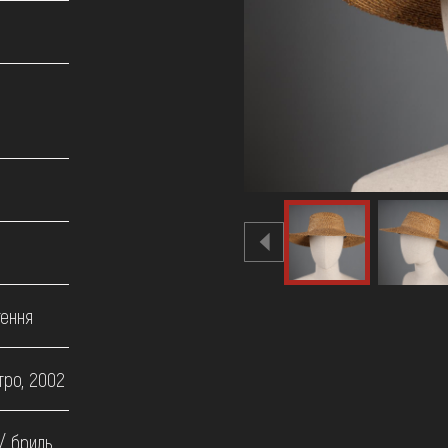
тення
тро, 2002
/ бриль