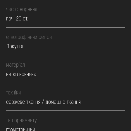
час створення
поч. 20 ст.
етнографічний регіон
Покуття
матеріал
нитка вовняна
техніки
саржеве ткання / домашнє ткання
тип орнаменту
геометричний