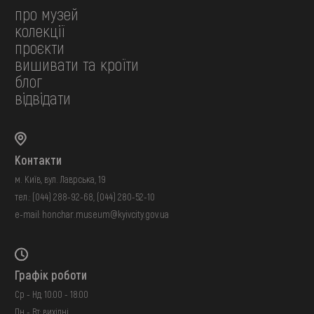
про музей
колекції
проєкти
вишивати та кроїти
блог
відвідати
Контакти
м. Київ, вул. Лаврська, 19
тел.:
(044) 288-92-68
,
(044) 280-52-10
e-mail:
honchar.museum@kyivcity.gov.ua
Графік роботи
Ср - Нд: 10:00 - 18:00
Пн - Вт: вихідні