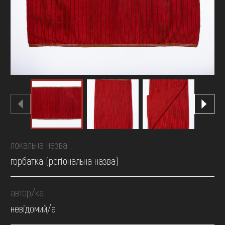
FAQ
ОНЛАЙН-КРАМНИЦЯ
ПІДТРИМАТИ
локальна назва
горбатка (регіональна назва)
автор/ка
невідомий/а