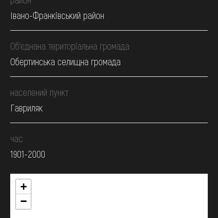
Івано-Франківський район
Об’єднана територіальна громада
Обертинська селищна громада
населений пункт
Гавриляк
час
1901-2000
+
−