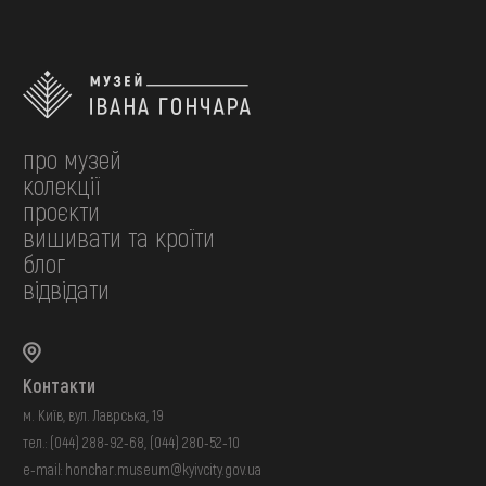
про музей
колекції
проєкти
вишивати та кроїти
блог
відвідати
Контакти
м. Київ, вул. Лаврська, 19
тел.:
(044) 288-92-68
,
(044) 280-52-10
e-mail:
honchar.museum@kyivcity.gov.ua