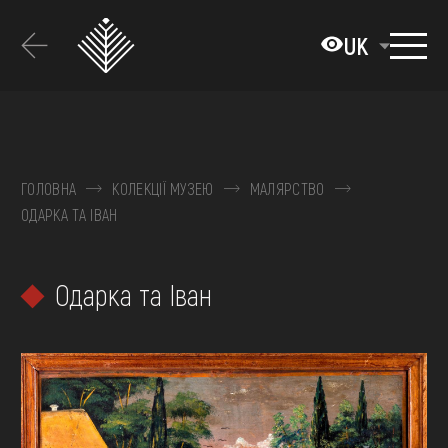
Перейти
до
UK
основного
вмісту
ПРО МУЗЕЙ
КОЛЕКЦІЇ
ГОЛОВНА
КОЛЕКЦІЇ МУЗЕЮ
МАЛЯРСТВО
ОДАРКА ТА ІВАН
ВИСТАВКИ ТА ПОДІЇ
МЕДІА
Одарка та Іван
ВІДВІДАТИ
НАВЧИТИСЯ
ПОСЛУГИ