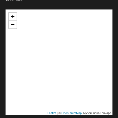
+
−
Leaflet
| ©
OpenStreetMap
, Музей Івана Гончара