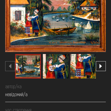
FAQ
ОНЛАЙН-КРАМНИЦЯ
ПІДТРИМАТИ
автор/ка
невідомий/а
час створення