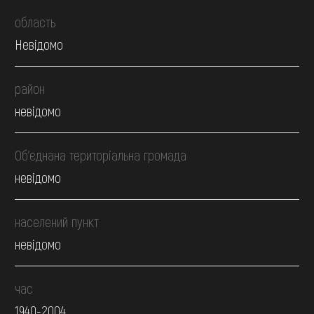
область
Невідомо
район
невідомо
Об’єднана територіальна громада
невідомо
населений пункт
невідомо
час
1940-2004