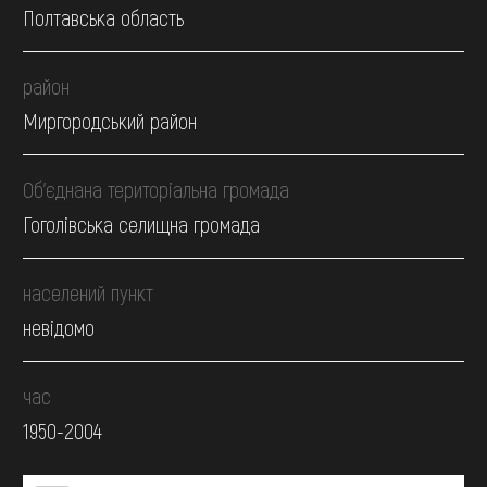
Полтавська область
район
Миргородський район
Об’єднана територіальна громада
Гоголівська селищна громада
населений пункт
невідомо
час
1950-2004