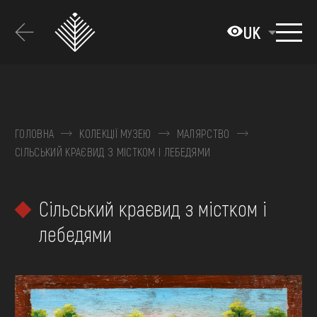
Перейти
до
UK
основного
вмісту
ПРО МУЗЕЙ
КОЛЕКЦІЇ
ГОЛОВНА
КОЛЕКЦІЇ МУЗЕЮ
МАЛЯРСТВО
СІЛЬСЬКИЙ КРАЄВИД З МІСТКОМ І ЛЕБЕДЯМИ
ВИСТАВКИ ТА ПОДІЇ
МЕДІА
Сільський краєвид з містком і
ВІДВІДАТИ
лебедями
НАВЧИТИСЯ
ПОСЛУГИ