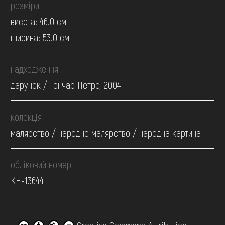
розміри
висота: 46.0 см
ширина: 53.0 см
надходження
дарунок / Гончар Петро, 2004
колекція
малярство / народне малярство / народна картина
обліковий номер
КН-13644