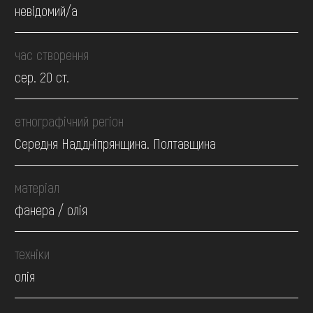
невідомий/а
час створення
сер. 20 ст.
етнографічний регіон
Середня Наддніпрянщина. Полтавщина
матеріал
фанера / олія
техніки
олія