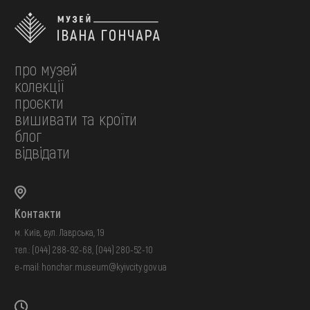
про музей
колекції
проєкти
вишивати та кроїти
блог
відвідати
Контакти
м. Київ, вул. Лаврська, 19
тел.:
(044) 288-92-68
,
(044) 280-52-10
e-mail:
honchar.museum@kyivcity.gov.ua