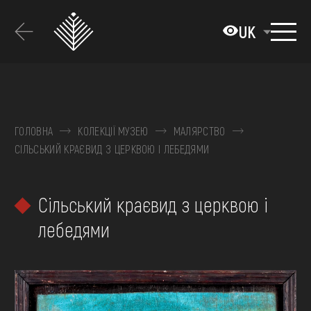
Перейти
до
UK
основного
вмісту
ПРО МУЗЕЙ
КОЛЕКЦІЇ
ГОЛОВНА
КОЛЕКЦІЇ МУЗЕЮ
МАЛЯРСТВО
СІЛЬСЬКИЙ КРАЄВИД З ЦЕРКВОЮ І ЛЕБЕДЯМИ
ВИСТАВКИ ТА ПОДІЇ
МЕДІА
Сільський краєвид з церквою і
ВІДВІДАТИ
лебедями
НАВЧИТИСЯ
ПОСЛУГИ