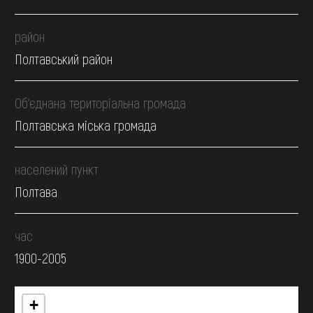
район
Полтавський район
Об’єднана територіальна громада
Полтавська міська громада
населений пункт
Полтава
час
1900-2005
+