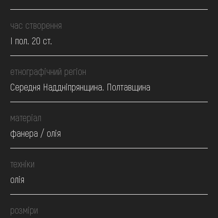
час створення
І пол. 20 ст.
етнографічний регіон
Середня Наддніпрянщина. Полтавщина
матеріал
фанера / олія
техніки
олія
розміри