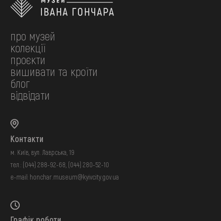
про музей
колекції
проєкти
вишивати та кроїти
блог
відвідати
Контакти
м. Київ, вул. Лаврська, 19
тел.:
(044) 288-92-68
,
(044) 280-52-10
e-mail:
honchar.museum@kyivcity.gov.ua
Графік роботи