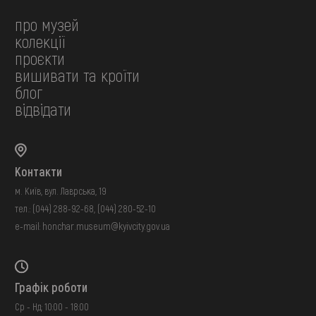
про музей
колекції
проєкти
вишивати та кроїти
блог
відвідати
Контакти
м. Київ, вул. Лаврська, 19
тел.:
(044) 288-92-68
,
(044) 280-52-10
e-mail:
honchar.museum@kyivcity.gov.ua
Графік роботи
Ср - Нд: 10:00 - 18:00