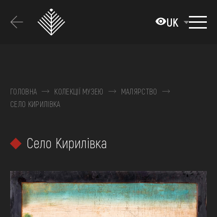
Перейти
до
UK
основного
вмісту
ПРО МУЗЕЙ
КОЛЕКЦІЇ
ГОЛОВНА
КОЛЕКЦІЇ МУЗЕЮ
МАЛЯРСТВО
СЕЛО КИРИЛІВКА
ВИСТАВКИ ТА ПОДІЇ
МЕДІА
Село Кирилівка
ВІДВІДАТИ
НАВЧИТИСЯ
ПОСЛУГИ