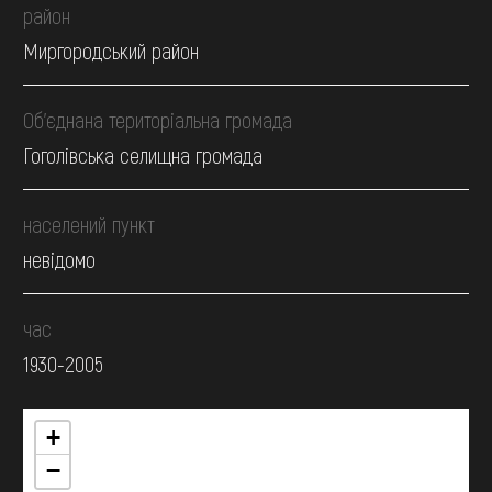
район
Миргородський район
Об’єднана територіальна громада
Гоголівська селищна громада
населений пункт
невідомо
час
1930-2005
+
−