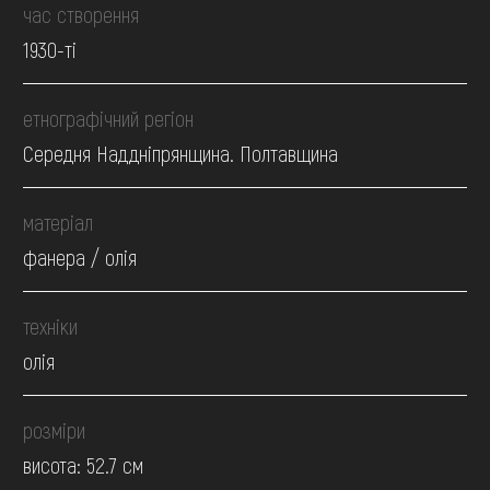
час створення
1930-ті
етнографічний регіон
Середня Наддніпрянщина. Полтавщина
матеріал
фанера / олія
техніки
олія
розміри
висота: 52.7 см