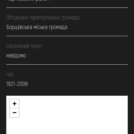
Об’єднана територіальна громада
Борщівська міська громада
населений пункт
невідомо
час
1921-2008
+
−