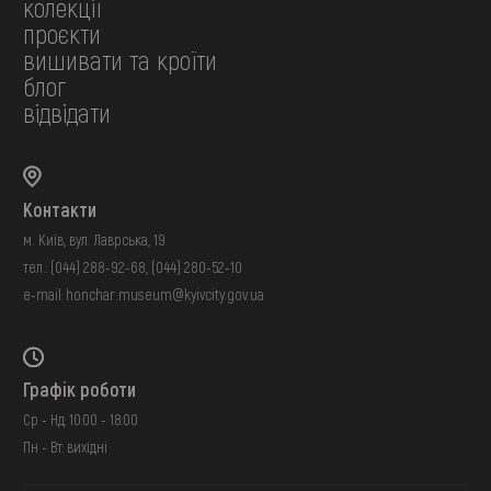
колекції
проєкти
вишивати та кроїти
блог
відвідати
Контакти
м. Київ, вул. Лаврська, 19
тел.:
(044) 288-92-68
,
(044) 280-52-10
e-mail:
honchar.museum@kyivcity.gov.ua
Графік роботи
Ср - Нд: 10:00 - 18:00
Пн - Вт: вихідні