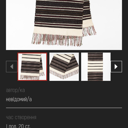
FAQ
ОНЛАЙН-КРАМНИЦЯ
ПІДТРИМАТИ
автор/ка
невідомий/а
час створення
І пол. 20 ст.