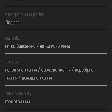
етнографічний регіон
Поділля
матеріал
нитка бавовняна / нитка конопляна
техніки
полотняне ткання / саржеве ткання / перебірне
ткання / домашнє ткання
тип орнаменту
геометричний