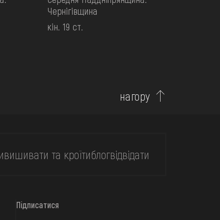
Чернігівщина
кін. 19 ст.
нагору
и
вишивати та кроїти
блог
відвідати
Підписатися