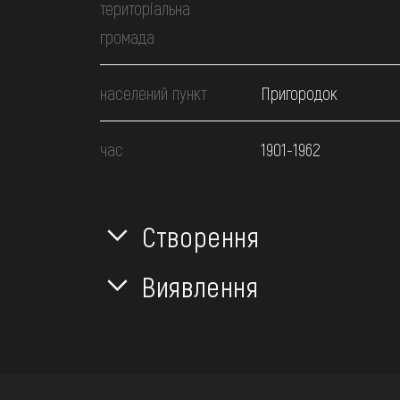
територіальна
громада
населений пункт
Пригородок
час
1901-1962
Створення
Виявлення