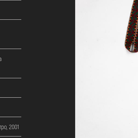
а
ро, 2001