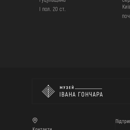
Ки
І пол. 20 ст.
поч
Підтри
Контакти