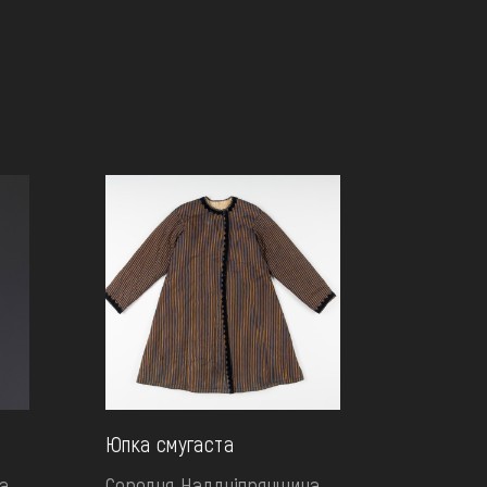
Юпка смугаста
а.
Середня Наддніпрянщина.