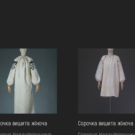
очка вишита жіноча
Сорочка вишита жіноча
едня Наддніпрянщина.
Середня Наддніпрянщин