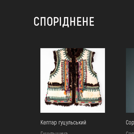
СПОРІДНЕНЕ
Кептар гуцульський
Сор
Гуцульщина
Сер