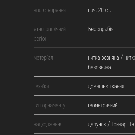
МЕДІА
час створення
поч. 20 ст.
ВІДВІДАТИ
етнографічний
Бессарабія
регіон
НАВЧИТИСЯ
матеріал
нитка вовняна / нитк
ПОСЛУГИ
бавовняна
техніки
домашнє ткання
тип орнаменту
геометричний
надходження
дарунок / Гончар Пет