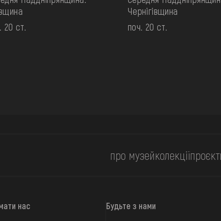
ївщина
Чернігівщина
. 20 ст.
поч. 20 ст.
про музей
колекції
проєкт
мати нас
Будьте з нами