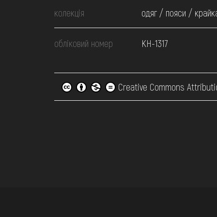
колекція
одяг / пояси / крайк
обліковий номер
КН-1317
Creative Commons Attributi