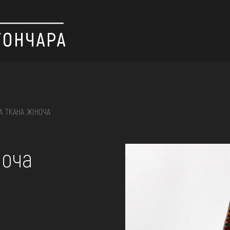
А ТКАНА ЖІНОЧА
 вишивка, скриня, ...
ноча
ІЇ