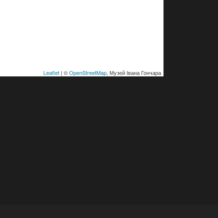
Leaflet
| ©
OpenStreetMap
, Музей Івана Гончара