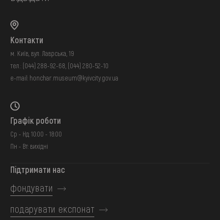
Контакти
м. Київ, вул. Лаврська, 19
тел.:
(044) 288-92-68
,
(044) 280-52-10
e-mail:
honchar.museum@kyivcity.gov.ua
Графік роботи
Ср - Нд: 10:00 - 18:00
Пн - Вт: вихідні
Підтримати нас
фондувати
подарувати експонат