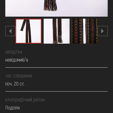
автор/ка
невідомий/а
час створення
поч. 20 ст.
етнографічний регіон
Поділля