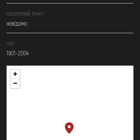
населений пункт
невідомо
час
1901-2004
+
−