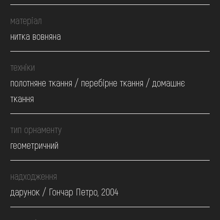
матеріал
нитка вовняна
техніки
полотняне ткання / перебірне ткання / домашнє
ткання
тип орнаменту
геометричний
надходження
дарунок / Гончар Петро, 2004