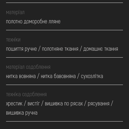
матеріал
полотно доморобне лляне
техніки
пошиття ручне / полотняне ткання / домашнє ткання
матеріал оздоблення
нитка вовняна / нитка бавовняна / сухозлітка
техніка оздоблення
хрестик / вистіг / вишивка по рясах / рясування /
вишивка ручна