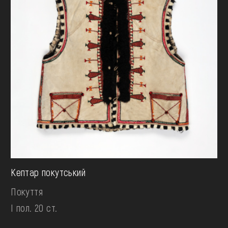
Кептар покутський
Покуття
І пол. 20 ст.