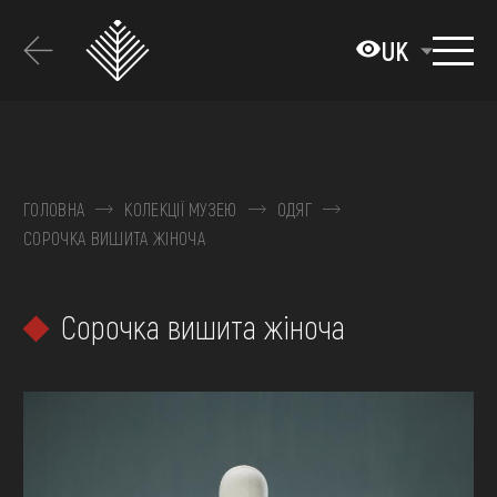
Перейти
до
UK
основного
вмісту
ПРО МУЗЕЙ
КОЛЕКЦІЇ
ГОЛОВНА
КОЛЕКЦІЇ МУЗЕЮ
ОДЯГ
СОРОЧКА ВИШИТА ЖІНОЧА
ВИСТАВКИ ТА ПОДІЇ
МЕДІА
Сорочка вишита жіноча
ВІДВІДАТИ
НАВЧИТИСЯ
ПОСЛУГИ