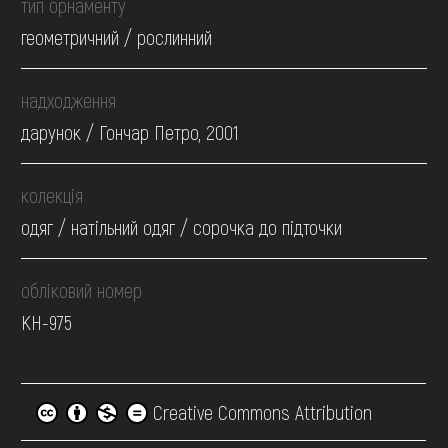
тип орнаменту
геометричний / рослинний
надходження
дарунок / Гончар Петро, 2001
колекція
одяг / натільний одяг / сорочка до підточки
обліковий номер
КН-975
Creative Commons Attribution