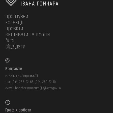
про музей
колекції
проєкти
вишивати та кроїти
блог
відвідати
Контакти
м. Київ, вул. Лаврська, 19
тел.:
(044) 288-92-68
,
(044) 280-52-10
e-mail:
honchar.museum@kyivcity.gov.ua
Графік роботи