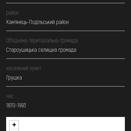
район
Кам’янець-Подільський район
Об’єднана територіальна громада
Староушицька селищна громада
населений пункт
Грушка
час
1870-1993
+