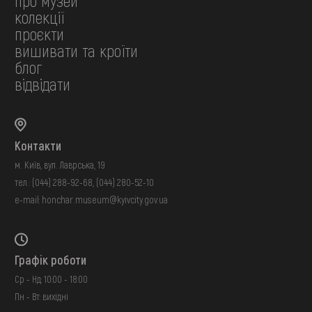
про музей
колекції
проєкти
вишивати та кроїти
блог
відвідати
Контакти
м. Київ, вул. Лаврська, 19
тел.:
(044) 288-92-68
,
(044) 280-52-10
e-mail:
honchar.museum@kyivcity.gov.ua
Графік роботи
Ср - Нд: 10:00 - 18:00
Пн - Вт: вихідні