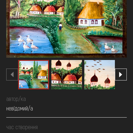
FAQ
ОНЛАЙН-КРАМНИЦЯ
ПІДТРИМАТИ
автор/ка
невідомий/а
час створення