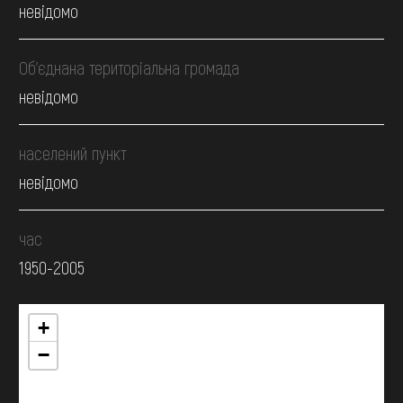
невідомо
Об’єднана територіальна громада
невідомо
населений пункт
невідомо
час
1950-2005
+
−