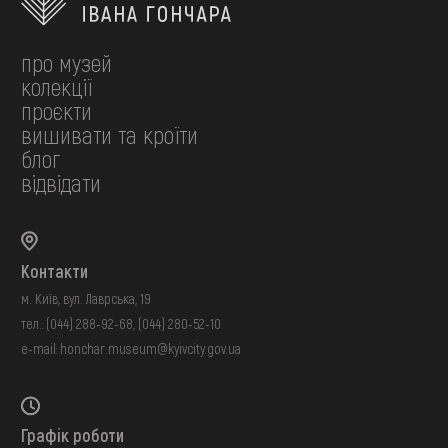
про музей
колекції
проєкти
вишивати та кроїти
блог
відвідати
Контакти
м. Київ, вул. Лаврська, 19
тел.:
(044) 288-92-68
,
(044) 280-52-10
e-mail:
honchar.museum@kyivcity.gov.ua
Графік роботи