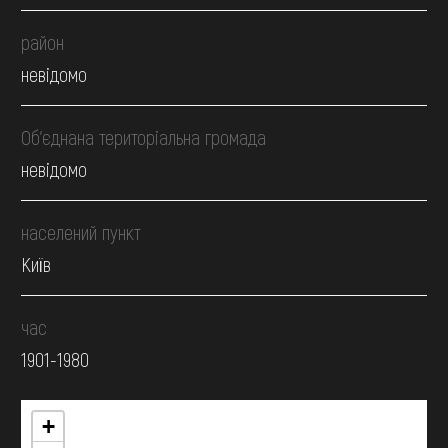
район
невідомо
Об’єднана територіальна громада
невідомо
населений пункт
Київ
час
1901-1980
+