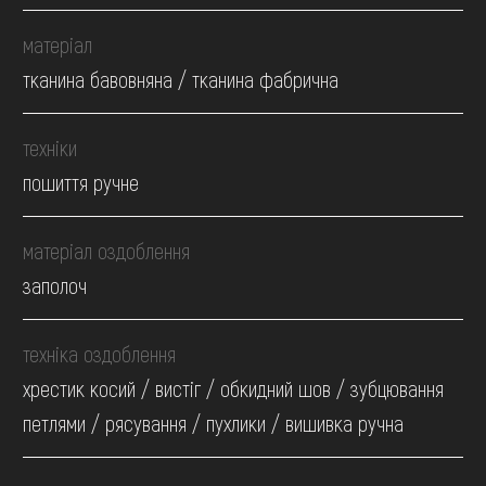
матеріал
тканина бавовняна / тканина фабрична
техніки
пошиття ручне
матеріал оздоблення
заполоч
техніка оздоблення
хрестик косий / вистіг / обкидний шов / зубцювання
петлями / рясування / пухлики / вишивка ручна