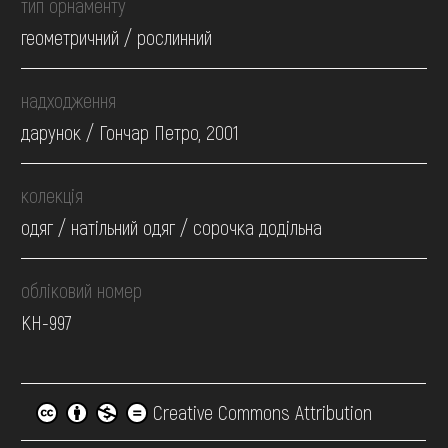
тип орнаменту
геометричний / рослинний
надходження
дарунок / Гончар Петро, 2001
колекція
одяг / натільний одяг / сорочка додільна
обліковий номер
КН-997
Creative Commons Attribution