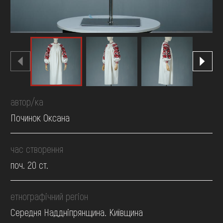
автор/ка
Починок Оксана
час створення
поч. 20 ст.
етнографічний регіон
Середня Наддніпрянщина. Київщина