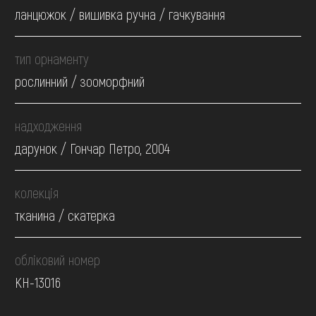
ланцюжок / вишивка ручна / гачкування
тип орнаменту
рослинний / зооморфний
надходження
дарунок / Гончар Петро, 2004
колекція
тканина / скатерка
обліковий номер
КН-13016