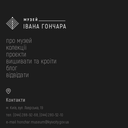
про музей
колекції
проєкти
вишивати та кроїти
блог
відвідати
Контакти
м. Київ, вул. Лаврська, 19
тел.:
(044) 288-92-68
,
(044) 280-52-10
e-mail:
honchar.museum@kyivcity.gov.ua