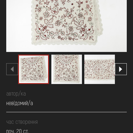
FAQ
ОНЛАЙН-КРАМНИЦЯ
ПІДТРИМАТИ
автор/ка
невідомий/а
час створення
поч. 20 ст.