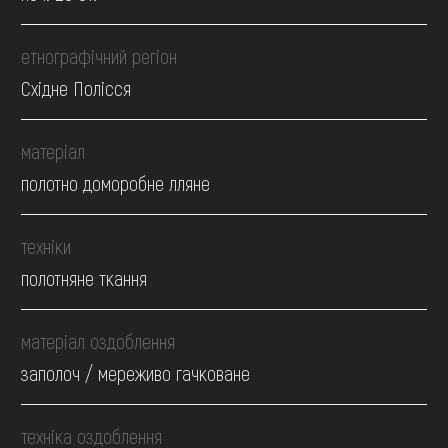
етнографічний регіон
Східне Полісся
матеріал
полотно доморобне лляне
техніки
полотняне ткання
матеріал оздоблення
заполоч / мереживо гачковане
техніка оздоблення