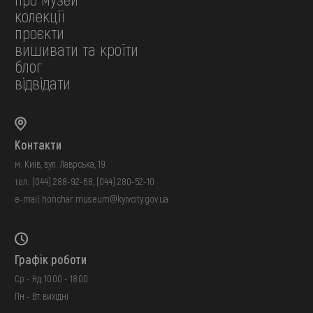
колекції
проєкти
вишивати та кроїти
блог
відвідати
Контакти
м. Київ, вул. Лаврська, 19
тел.:
(044) 288-92-68
,
(044) 280-52-10
e-mail:
honchar.museum@kyivcity.gov.ua
Графік роботи
Ср - Нд: 10:00 - 18:00
Пн - Вт: вихідні