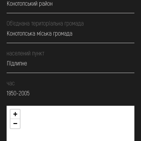
Конотопський район
Об’єднана територіальна громада
Конотопська міська громада
населений пункт
Підлипне
час
1950-2005
+
−