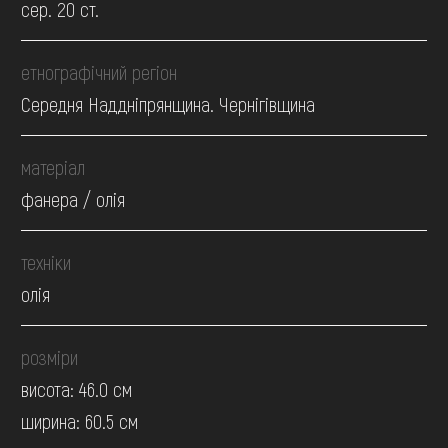
сер. 20 ст.
етнографічний регіон
Середня Наддніпрянщина. Чернігівщина
матеріал
фанера / олія
техніки
олія
розміри
висота: 46.0 см
ширина: 60.5 см