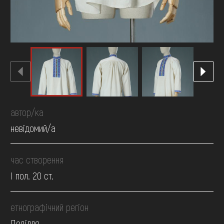
автор/ка
невідомий/а
час створення
І пол. 20 ст.
етнографічний регіон
Поділля