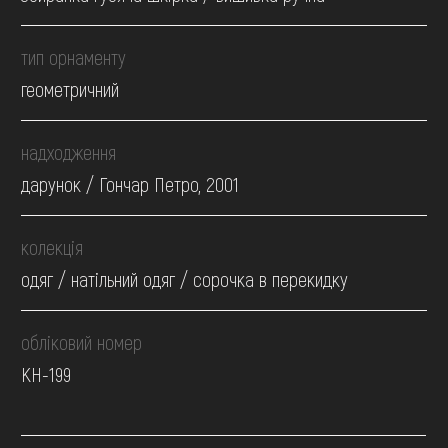
тип орнаменту
геометричний
надходження
дарунок / Гончар Петро, 2001
колекція
одяг / натільний одяг / сорочка в перекидку
обліковий номер
КН-199