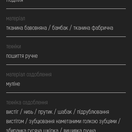
матеріал
тканина бавовняна / бамбак / тканина фабрична
техніки
пошиття ручне
матеріал оздоблення
муліне
техніка оздоблення
вистіг / низь / прутик / шабак / підрублювання
вистігом / зубцювання наметаними голкою зубцями /
збиранка гусяча шкірка / вишивка ручна