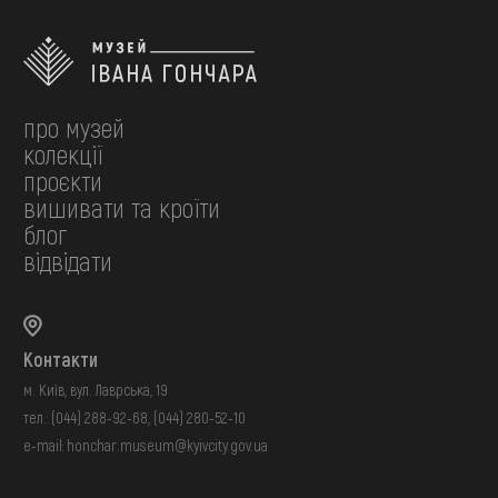
про музей
колекції
проєкти
вишивати та кроїти
блог
відвідати
Контакти
м. Київ, вул. Лаврська, 19
тел.:
(044) 288-92-68
,
(044) 280-52-10
e-mail:
honchar.museum@kyivcity.gov.ua