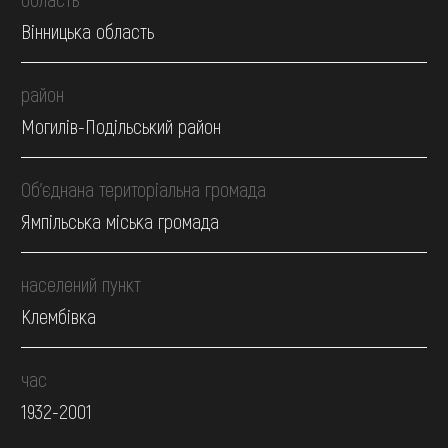
Вінницька область
район
Могилів-Подільський район
Об’єднана територіальна громада
Ямпільська міська громада
населений пункт
Клембівка
час
1932-2001