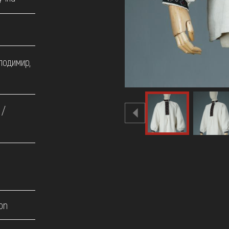
лодимир,
 /
on