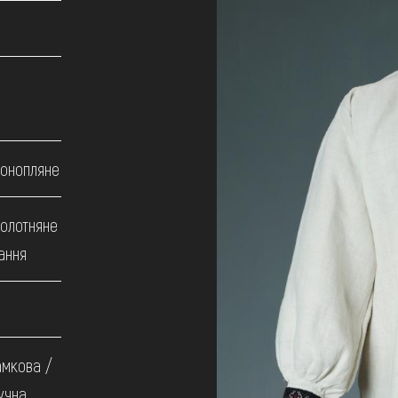
конопляне
олотняне
ання
амкова /
учна