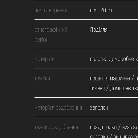
МЕДІА
час створення
поч. 20 ст.
ВІДВІДАТИ
етнографічний
Поділля
регіон
НАВЧИТИСЯ
матеріал
полотно доморобне 
ПОСЛУГИ
техніки
пошиття машинне / п
ткання / домашнє тк
матеріал оздоблення
заполоч
техніка оздоблення
позад голка / низь з
складки / вишивка р