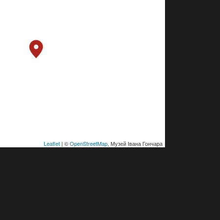
Leaflet
| ©
OpenStreetMap
, Музей Івана Гончара