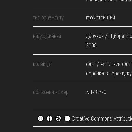
тип орнаменту
геометричний
надходження
дарунок / Щибря Во
2008
колекція
одяг / натільний одяг
сорочка в перекидку
обліковий номер
КН-18290
Creative Commons Attributi