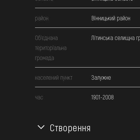
район
Вінницький район
Об’єднана
Літинська селищна г
територіальна
громада
населений пункт
Залужне
час
1901-2008
Створення