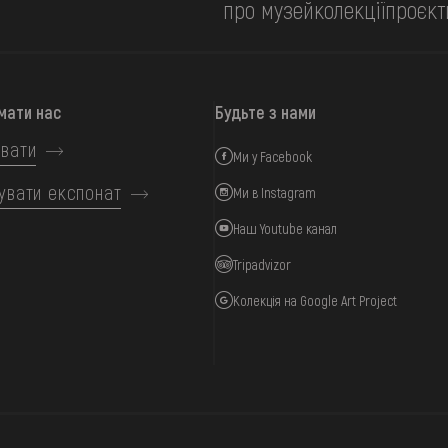
про музей
колекції
проєкт
мати нас
Будьте з нами
вати
Ми у Facebook
увати експонат
Ми в Instagram
Наш Youtube канал
Tripadvizor
Колекція на Google Art Project