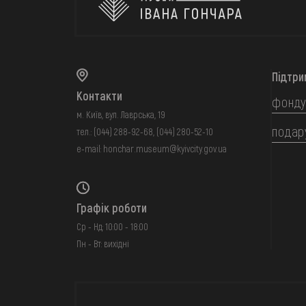
Підтри
Контакти
фонду
м. Київ, вул. Лаврська, 19
подар
тел.:
(044) 288-92-68
,
(044) 280-52-10
e-mail:
honchar.museum@kyivcity.gov.ua
Графік роботи
Ср - Нд: 10:00 - 18:00
Пн - Вт: вихідні