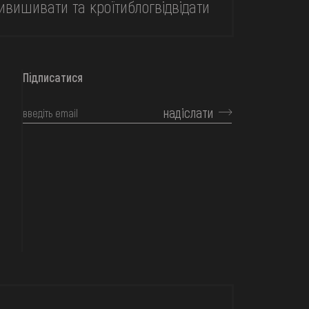
и
вишивати та кроїти
блог
відвідати
Підписатися
надіслати