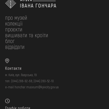
про музей
колекції
проєкти
вишивати та кроїти
блог
відвідати
Контакти
м. Київ, вул. Лаврська, 19
тел.:
(044) 288-92-68
,
(044) 280-52-10
e-mail:
honchar.museum@kyivcity.gov.ua
Графік роботи