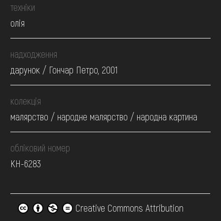
техніки
олія
надходження
дарунок / Гончар Петро, 2001
колекція
малярство / народне малярство / народна картина
обліковий номер
КН-6283
Creative Commons Attribution