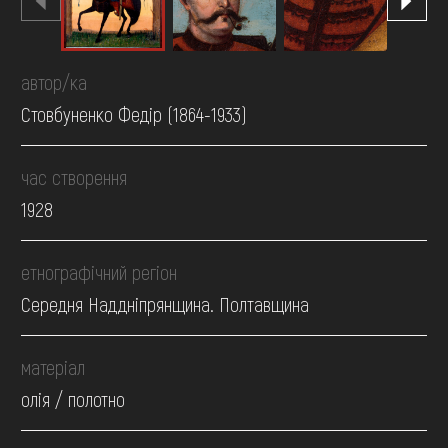
автор/ка
Стовбуненко Федір (1864-1933)
час створення
1928
етнографічний регіон
Середня Наддніпрянщина. Полтавщина
матеріал
олія / полотно