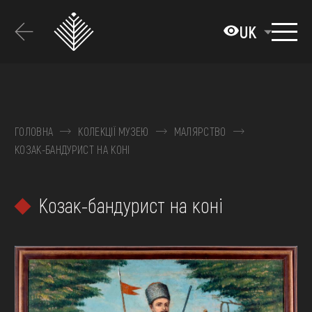
Перейти
до
UK
основного
вмісту
ПРО МУЗЕЙ
КОЛЕКЦІЇ
ГОЛОВНА
КОЛЕКЦІЇ МУЗЕЮ
МАЛЯРСТВО
КОЗАК-БАНДУРИСТ НА КОНІ
ВИСТАВКИ ТА ПОДІЇ
МЕДІА
Козак-бандурист на коні
ВІДВІДАТИ
НАВЧИТИСЯ
ПОСЛУГИ