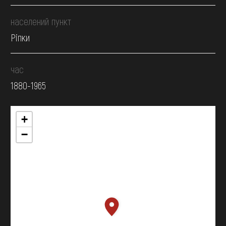
населений пункт
Ріпки
час
1880-1965
+
−