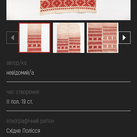
автор/ка
невідомий/а
час створення
II пол. 19 ст.
етнографічний регіон
Східне Полісся