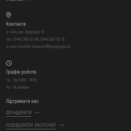
Контакти
м. Київ, вул. Лаврська, 19
тел.:
(044) 288-92-68
,
(044) 280-52-10
e-mail:
honchar.museum@kyivcity.gov.ua
Графік роботи
Ср - Нд: 10:00 - 18:00
Пн - Вт: вихідні
Підтримати нас
фондувати
подарувати експонат