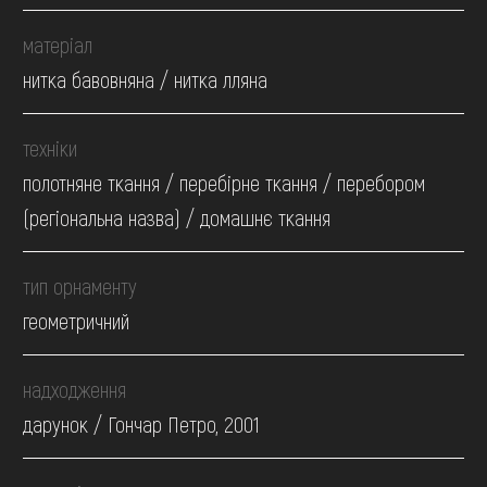
матеріал
нитка бавовняна / нитка лляна
техніки
полотняне ткання / перебірне ткання / перебором
(регіональна назва) / домашнє ткання
тип орнаменту
геометричний
надходження
дарунок / Гончар Петро, 2001