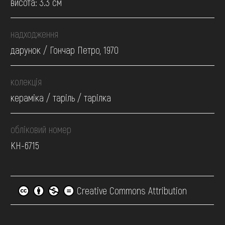
висота: 3.3 см
надходження
дарунок / Гончар Петро, 1970
колекція
кераміка / таріль / тарілка
обліковий номер
КН-6715
Creative Commons Attribution