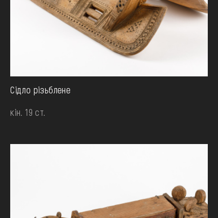
Сідло різьблене
кін. 19 ст.