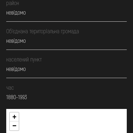
район
невідомо
Об’єднана територіальна громада
невідомо
населений пункт
невідомо
час
1880-1993
+
−