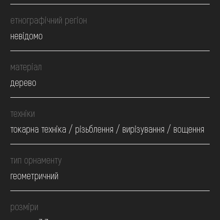
етнографічний регіон
невідомо
матеріал
дерево
техніки
токарна техніка / різьблення / вирізування / вощення
тип орнаменту
геометричний
розміри