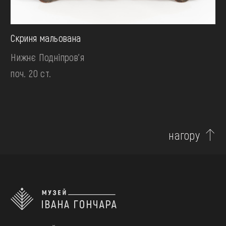
Скриня мальована
Нижнє Подніпров'я
поч. 20 ст.
нагору