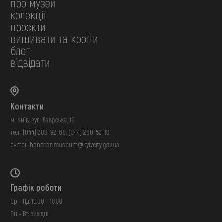
про музей
колекції
проєкти
вишивати та кроїти
блог
відвідати
Контакти
м. Київ, вул. Лаврська, 19
тел.:
(044) 288-92-68
,
(044) 280-52-10
e-mail:
honchar.museum@kyivcity.gov.ua
Графік роботи
Ср - Нд: 10:00 - 18:00
Пн - Вт: вихідні