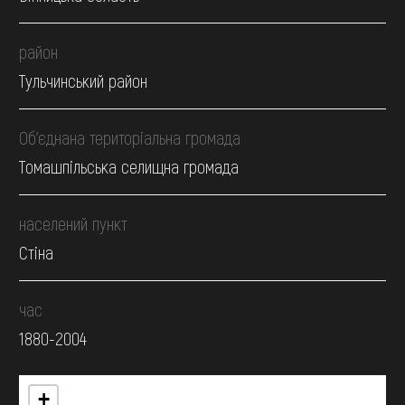
район
Тульчинський район
Об’єднана територіальна громада
Томашпільська селищна громада
населений пункт
Стіна
час
1880-2004
+