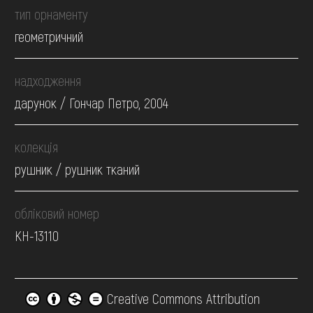
тип орнаменту
геометричний
надходження
дарунок / Гончар Петро, 2004
колекція
рушник / рушник тканий
обліковий номер
КН-13110
Creative Commons Attribution