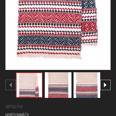
автор/ка
невідомий/а