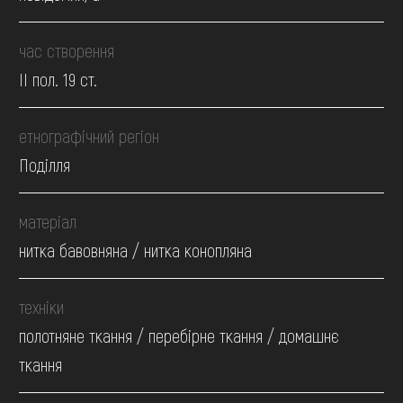
час створення
II пол. 19 ст.
етнографічний регіон
Поділля
матеріал
нитка бавовняна / нитка конопляна
техніки
полотняне ткання / перебірне ткання / домашнє
ткання