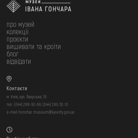
про музей
колекції
проєкти
вишивати та кроїти
блог
відвідати
Контакти
м. Київ, вул. Лаврська, 19
тел.:
(044) 288-92-68
,
(044) 280-52-10
e-mail:
honchar.museum@kyivcity.gov.ua