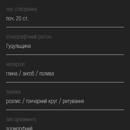
час створення
поч. 20 ст.
етнографічний регіон
Гуцульщина
матеріал
глина / ангоб / полива
техніки
розпис / гончарний круг / ритування
тип орнаменту
зооморфний