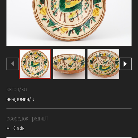
FAQ
ОНЛАЙН-КРАМНИЦЯ
ПІДТРИМАТИ
автор/ка
невідомий/а
осередок традиції
м. Косів