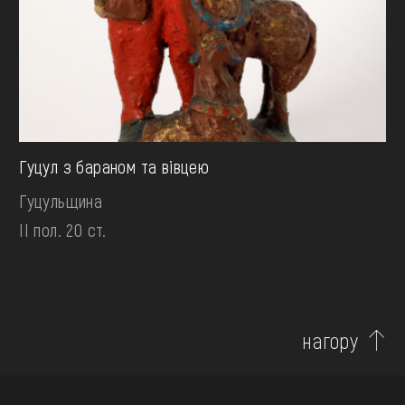
Гуцул з бараном та вівцею
Гуцульщина
II пол. 20 ст.
нагору