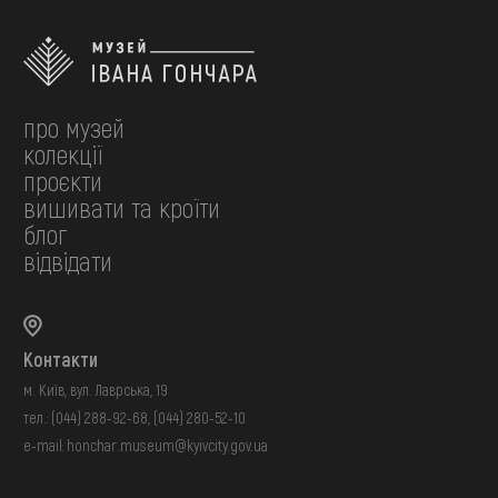
про музей
колекції
проєкти
вишивати та кроїти
блог
відвідати
Контакти
м. Київ, вул. Лаврська, 19
тел.:
(044) 288-92-68
,
(044) 280-52-10
e-mail:
honchar.museum@kyivcity.gov.ua