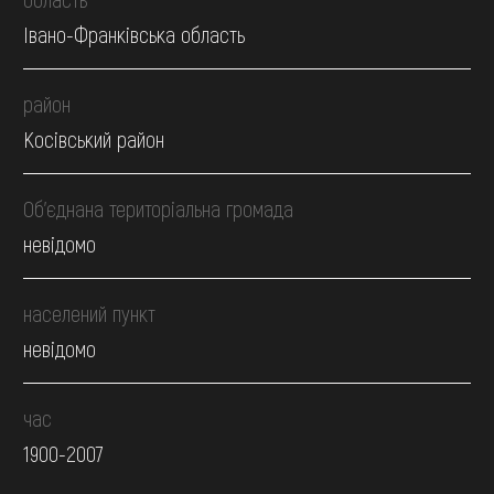
Івано-Франківська область
район
Косівський район
Об’єднана територіальна громада
невідомо
населений пункт
невідомо
час
1900-2007