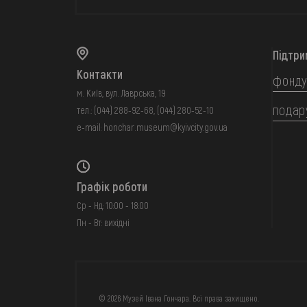
Підтри
Контакти
фонду
м. Київ, вул. Лаврська, 19
подар
тел.:
(044) 288-92-68
,
(044) 280-52-10
e-mail:
honchar.museum@kyivcity.gov.ua
Графік роботи
Ср - Нд: 10:00 - 18:00
Пн - Вт: вихідні
FAQ
ОНЛАЙН-КРАМН
© 2026 Музей Івана Гончара. Всі права захищено.