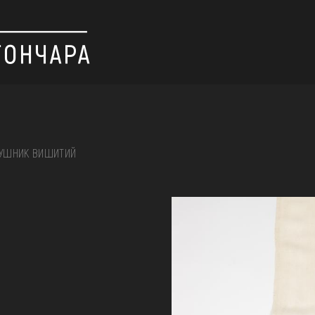
УШНИК ВИШИТИЙ
 вишивка, скриня, ...
ІЇ