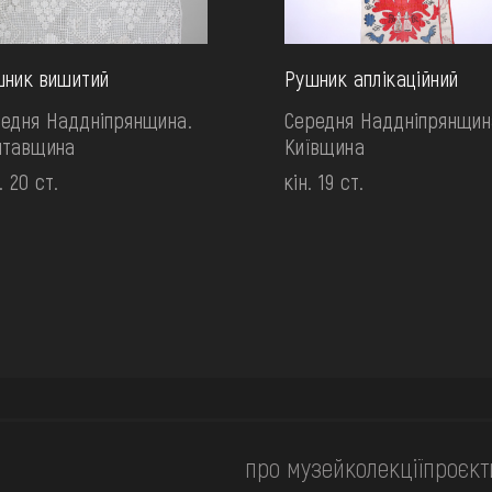
ник вишитий
Рушник аплікаційний
едня Наддніпрянщина.
Середня Наддніпрянщин
лтавщина
Київщина
. 20 ст.
кін. 19 ст.
про музей
колекції
проєкт