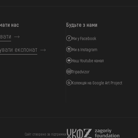
мати нас
Будьте з нами
вати
Ми у Facebook
увати експонат
Ми в Instagram
Наш Youtube канал
Tripadvizor
Колекція на Google Art Project
ИЦЯ
ПІДТРИМАТИ
Сайт створено за підтримки: