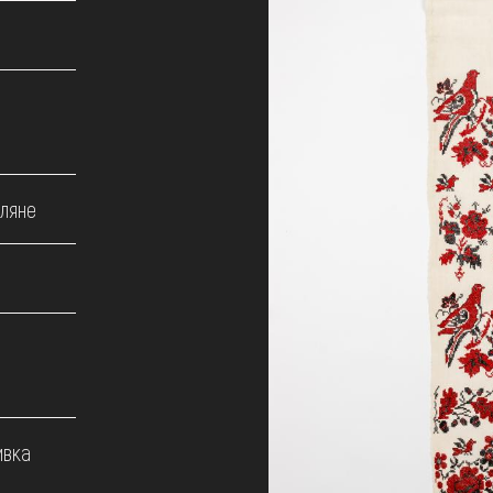
лляне
ивка