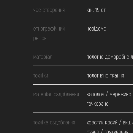
МЕДІА
час створення
кін. 19 ст.
ВІДВІДАТИ
етнографічний
невідомо
регіон
НАВЧИТИСЯ
матеріал
полотно доморобне 
ПОСЛУГИ
техніки
полотняне ткання
матеріал оздоблення
заполоч / мереживо
гачковане
техніка оздоблення
хрестик косий / виш
ручна / гачкування