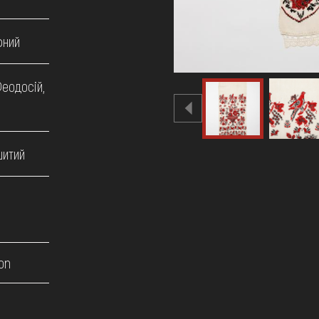
фний
еодосій,
шитий
on