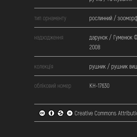
тип орнаменту
рослинний / зоомор
надходження
дарунок / Гуменюк Ф
2008
колекція
рушник / рушник ви
обліковий номер
КН-17630
Creative Commons Attributi