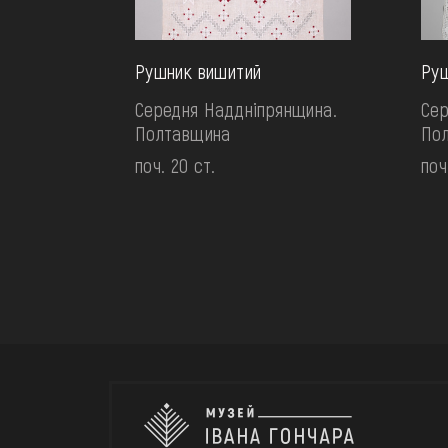
Рушник вишитий
Руш
Середня Наддніпрянщина.
Сер
Полтавщина
По
поч. 20 ст.
поч