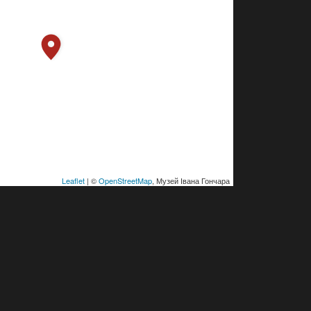
Leaflet
| ©
OpenStreetMap
, Музей Івана Гончара