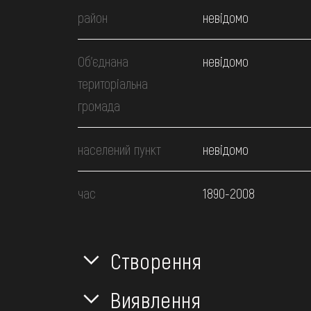
район
невідомо
Об’єднана
невідомо
територіальна
громада
населений пункт
невідомо
час
1890-2008
Створення
Виявлення