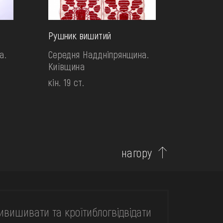
Рушник вишитий
а.
Середня Наддніпрянщина.
Київщина
кін. 19 ст.
нагору
и
вишивати та кроїти
блог
відвідати