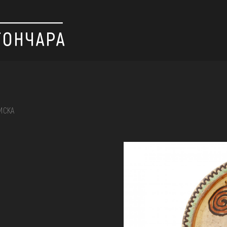
ИСКА
 вишивка, скриня, ...
ІЇ