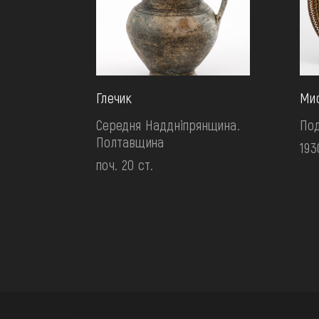
Глечик
Ми
Середня Наддніпрянщина.
Под
Полтавщина
193
поч. 20 ст.