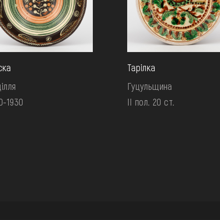
ска
Тарілка
ілля
Гуцульщина
0-1930
II пол. 20 ст.