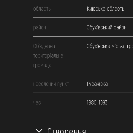
область
Київська область
район
Обухівський район
Об’єднана
Обухівська міська г
територіальна
громада
населений пункт
Гусачівка
час
1880-1993
Створення