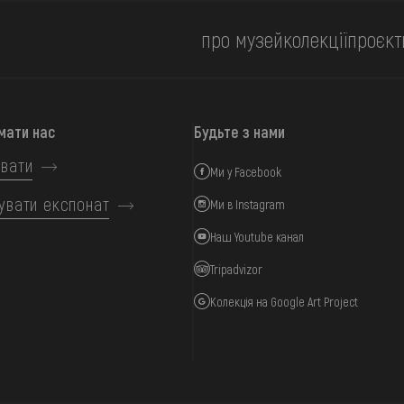
про музей
колекції
проєкт
мати нас
Будьте з нами
вати
Ми у Facebook
увати експонат
Ми в Instagram
Наш Youtube канал
Tripadvizor
Колекція на Google Art Project