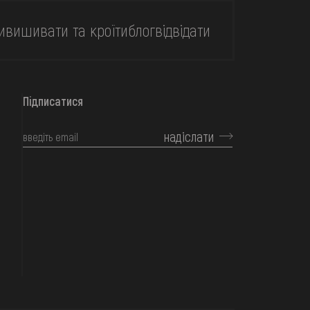
и
вишивати та кроїти
блог
відвідати
Підписатися
надіслати