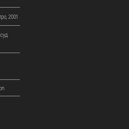
ро, 2001
осуд
on