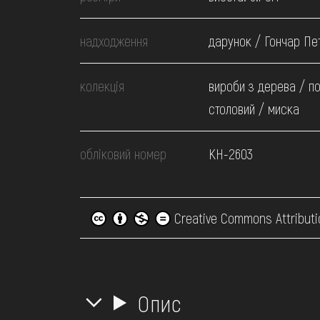
надходження
дарунок / Гончар Пет
колекція
вироби з дерева / п
столовий / миска
обліковий номер
КН-2603
Creative Commons Attributi
Опис