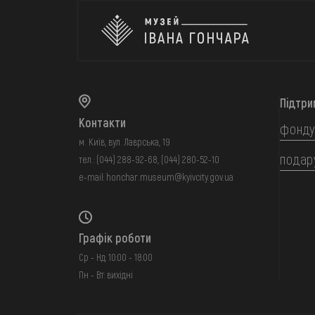
Підтри
Контакти
фонду
м. Київ, вул. Лаврська, 19
подар
тел.:
(044) 288-92-68
,
(044) 280-52-10
e-mail:
honchar.museum@kyivcity.gov.ua
Графік роботи
Ср - Нд: 10:00 - 18:00
Пн - Вт: вихідні