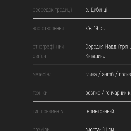
МЕДІА
осередок традиції
с. Дибинці
ВІДВІДАТИ
час створення
кін. 19 ст.
НАВЧИТИСЯ
етнографічний
Середня Наддніпрян
регіон
Київщина
ПОСЛУГИ
матеріал
глина / ангоб / поли
техніки
розпис / гончарний к
тип орнаменту
геометричний
розміри
висота: 9.1 см