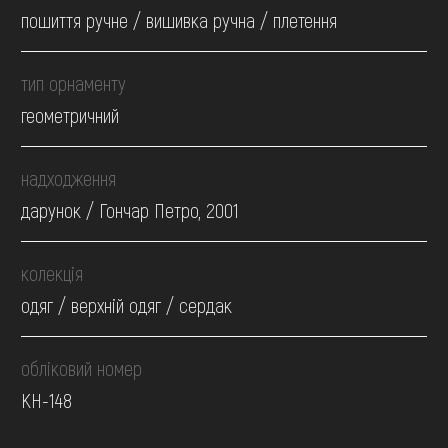
пошиття ручне / вишивка ручна / плетення
тип орнаменту
геометричний
надходження
дарунок / Гончар Петро, 2001
колекція
одяг / верхній одяг / сердак
обліковий номер
КН-148