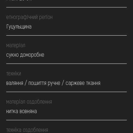
етнографічний регіон
Гуцульщина
матеріал
сукно доморобне
техніки
валяння / пошиття ручне / саржеве ткання
матеріал оздоблення
нитка вовняна
техніка оздоблення