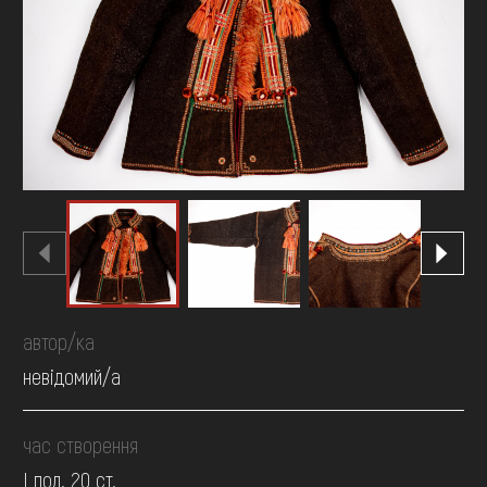
FAQ
ОНЛАЙН-КРАМНИЦЯ
ПІДТРИМАТИ
автор/ка
невідомий/а
час створення
І пол. 20 ст.