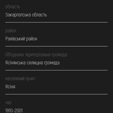
область
Закарпатська область
район
Рахівський район
Об’єднана територіальна громада
Ясінянська селищна громада
населений пункт
Ясіня
час
1910-2001