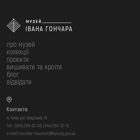
про музей
колекції
проєкти
вишивати та кроїти
блог
відвідати
Контакти
м. Київ, вул. Лаврська, 19
тел.:
(044) 288-92-68
,
(044) 280-52-10
e-mail:
honchar.museum@kyivcity.gov.ua