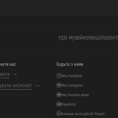
про музей
колекції
проєкт
мати нас
Будьте з нами
вати
Ми у Facebook
увати експонат
Ми в Instagram
Наш Youtube канал
Tripadvizor
Колекція на Google Art Project