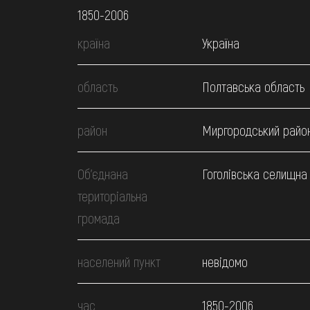
1850-2006
країна
Україна
область
Полтавська область
район
Миргородський райо
Об’єднана
Гоголівська селищна
територіальна
громада
населений пункт
невідомо
час
1850-2006