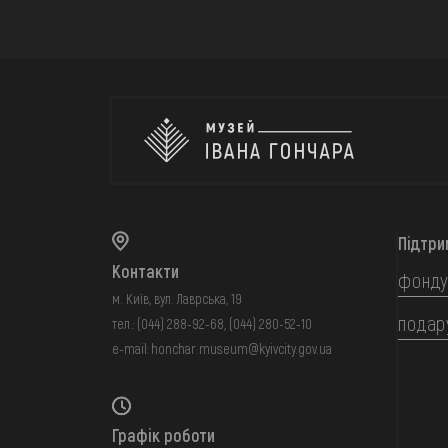
Підтри
Контакти
фонду
м. Київ, вул. Лаврська, 19
подар
тел.:
(044) 288-92-68
,
(044) 280-52-10
e-mail:
honchar.museum@kyivcity.gov.ua
Графік роботи