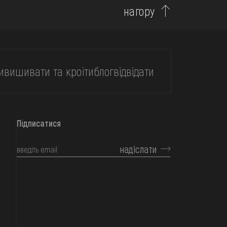
нагору
и
вишивати та кроїти
блог
відвідати
Підписатися
надіслати