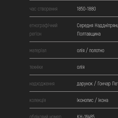
МЕДІА
час створення
1850-1880
ВІДВІДАТИ
етнографічний
Середня Наддніпрян
регіон
Полтавщина
НАВЧИТИСЯ
матеріал
олія / полотно
ПОСЛУГИ
техніки
олія
надходження
дарунок / Гончар Пе
колекція
іконопис / ікона
обліковий номер
КН-16485