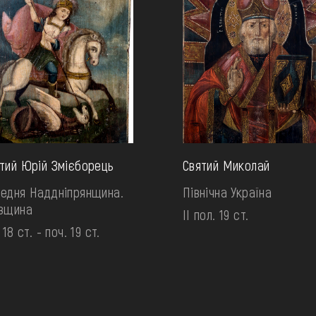
тий Юрій Змієборець
Святий Миколай
едня Наддніпрянщина.
Північна Україна
ївщина
II пол. 19 ст.
 18 ст. - поч. 19 ст.