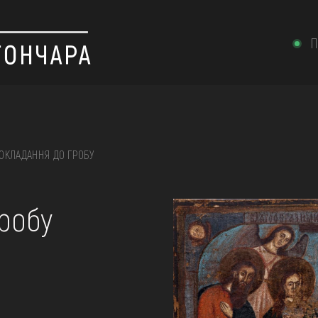
П
ОКЛАДАННЯ ДО ГРОБУ
 вишивка, скриня, ...
робу
ІЇ