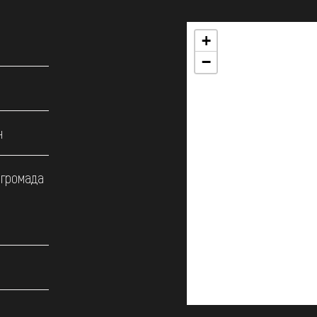
+
−
н
 громада