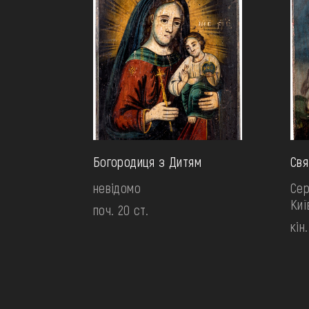
Богородиця з Дитям
Свя
невідомо
Сер
Ки
поч. 20 ст.
кін.