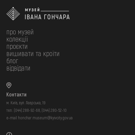
про музей
колекції
проєкти
вишивати та кроїти
блог
відвідати
Контакти
м. Київ, вул. Лаврська, 19
тел.:
(044) 288-92-68
,
(044) 280-52-10
e-mail:
honchar.museum@kyivcity.gov.ua