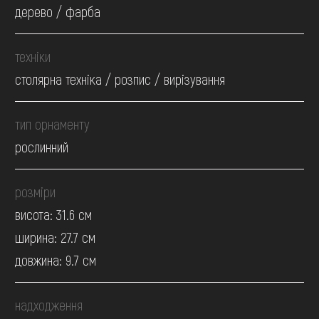
дерево / фарба
техніки
столярна техніка / розпис / вирізування
тип орнаменту
рослинний
розміри
висота: 31.6 см
ширина: 27.7 см
довжина: 9.7 см
надходження