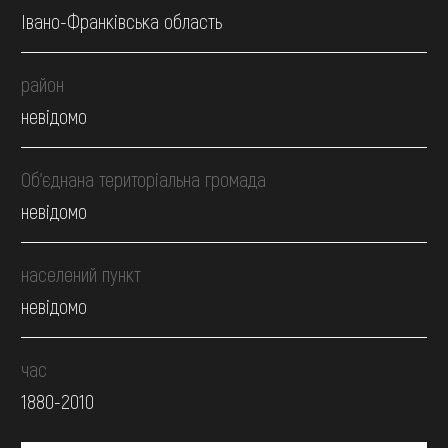
Івано-Франківська область
район
невідомо
Об’єднана територіальна громада
невідомо
населений пункт
невідомо
час
1880-2010