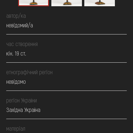
автор/ка
невідомий/а
час створення
кін. 19 ст.
етнографічний регіон
невідомо
регіон України
Західна Україна
матеріал