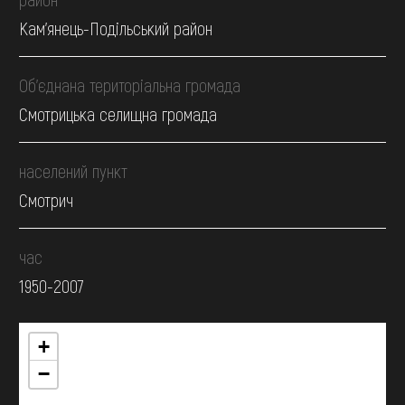
Кам’янець-Подільський район
Об’єднана територіальна громада
Смотрицька селищна громада
населений пункт
Смотрич
час
1950-2007
+
−