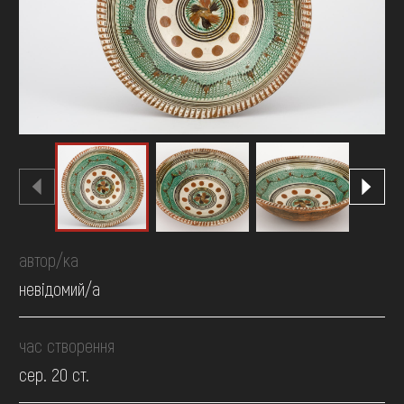
FAQ
ОНЛАЙН-КРАМНИЦЯ
ПІДТРИМАТИ
автор/ка
невідомий/а
час створення
сер. 20 ст.