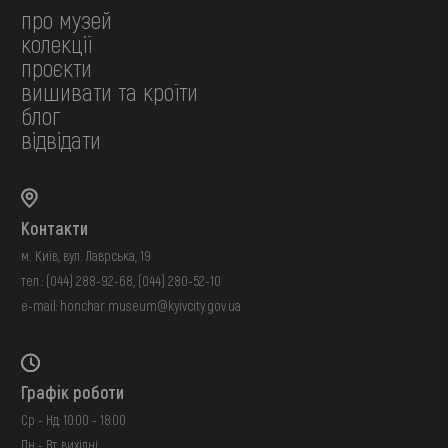
про музей
колекції
проєкти
вишивати та кроїти
блог
відвідати
Контакти
м. Київ, вул. Лаврська, 19
тел.:
(044) 288-92-68
,
(044) 280-52-10
e-mail:
honchar.museum@kyivcity.gov.ua
Графік роботи
Ср - Нд: 10:00 - 18:00
Пн - Вт: вихідні