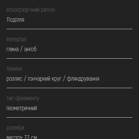
етнографічний регіон
Поділля
матеріал
глина / ангоб
техніки
розпис / гончарний круг / фляндрування
тип орнаменту
геометричний
розміри
висота: 7.7 см